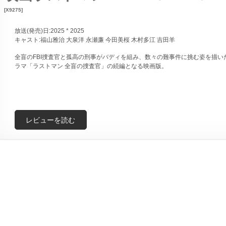
[X9275]
放送(発売)日:2025 * 2025
キャスト:福山雅治 大泉洋 永瀬廉 今田美桜 木村多江 吉田羊
全盲のFBI捜査官と孤高の刑事がバディを組み、数々の難事件に挑む姿を描い
ラマ「ラストマン 全盲の捜査官」の続編となる映画版。
レビューを読む