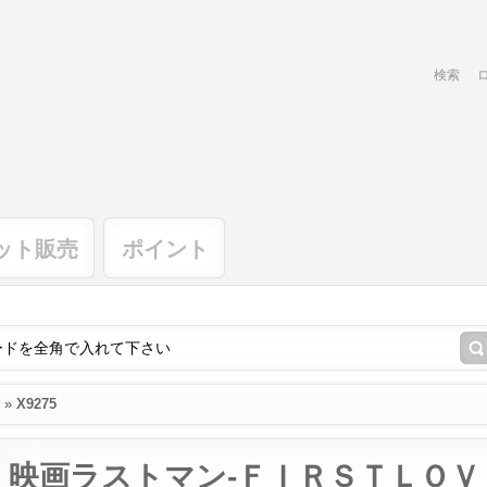
検索
ット販売
ポイント
»
X9275
映画ラストマン-ＦＩＲＳＴＬＯＶ