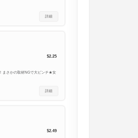
詳細
$2.25
食！まさかの取材NGで大ピンチ★女
詳細
$2.49