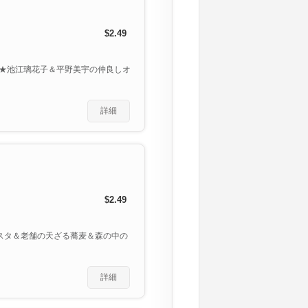
$2.49
★池江璃花子＆平野美宇の仲良しオ
詳細
$2.49
スタ＆老舗の天ざる蕎麦＆森の中の
詳細