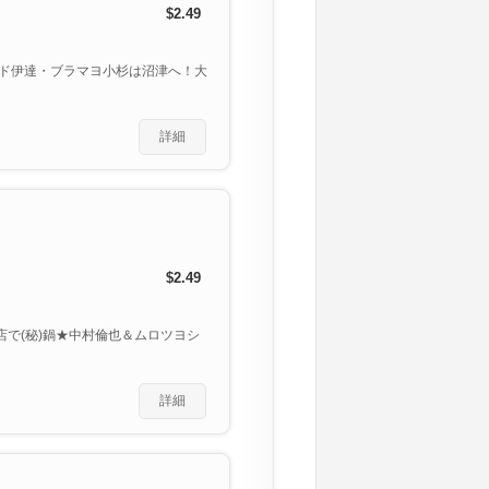
$2.49
ド伊達・ブラマヨ小杉は沼津へ！大
詳細
$2.49
店で(秘)鍋★中村倫也＆ムロツヨシ
詳細