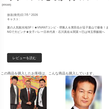
[X9160]
放送(発売)日:7/5 * 2026
キャスト:
夏の人気観光地SP！★VIVANTコンビ・堺雅人＆濱田岳が逗子葉山で爆食！
NGで大ピンチ★女子バレー日本代表・石川真佑＆関菜々巳は埼玉県飯能へ
レビューを読む
この商品を購入したお客様は、こんな商品も購入しています。