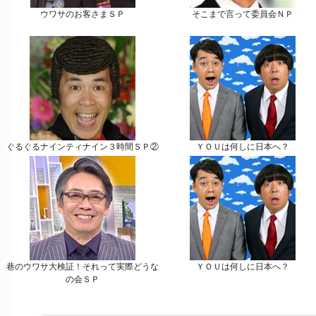
ウワサのお客さまＳＰ
そこまで言って委員会ＮＰ
ぐるぐるナインティナイン３時間ＳＰ②
ＹＯＵは何しに日本へ？
巷のウワサ大検証！それって実際どうな
ＹＯＵは何しに日本へ？
の会ＳＰ