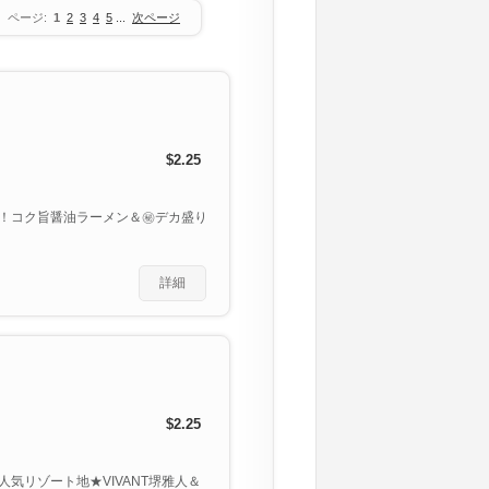
ページ:
1
2
3
4
5
...
次ページ
$2.25
！コク旨醤油ラーメン＆㊙デカ盛り
詳細
$2.25
気リゾート地★VIVANT堺雅人＆