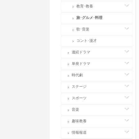
教育･教養
旅･グルメ･料理
歌･音楽
コント･漫才
連続ドラマ
単発ドラマ
時代劇
ステージ
スポーツ
音楽
趣味教養
情報報道