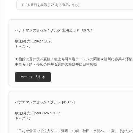
1
-
16
番目を表示 (
175
ある商品のうち)
バナナマンのせっかくグルメ 北海道ＳＰ [X9707]
放送(発売)日:8/2 * 2026
キャスト:
★函館に蒼井優＆夏帆！極上寿司＆塩ラーメンに悶絶★旭川に春菜＆澤部
中華★十勝・帯広の豚丼＆釧路の海鮮丼に日村感動
カートに入れる
バナナマンのせっかくグルメ [X9162]
放送(発売)日:2/8 7/26 * 2026
キャスト:
「日村が雪国でド迫力グルメ満喫！札幌・秋田・氷見へ」・夏に行きたい人