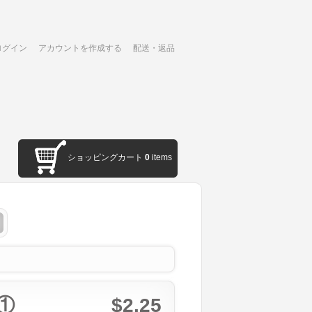
ログイン
アカウントを作成する
配送・返品
ショッピングカート
0
items
①
$2.25