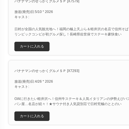
バナナマンのせっかくグルメＳＰ [X7579]
放送(発売)日:5/10 * 2026
キャスト:
日村が全国の人気観光地へ！福岡の極上天ぷら＆軽井沢の名店で信州そば
リンピックコンビが初グルメ探し！長崎県佐世保でステーキ豪快食い
カートに入れる
バナナマンのせっかくグルメＳＰ [X7293]
放送(発売)日:4/26 * 2026
キャスト:
GWに行きたい軽井沢へ！信州牛ステーキ＆人気イタリアンの伊勢えびパ
パン屋…名店が続々！★サウナ付き人気貸別荘で日村究極のととのい
カートに入れる