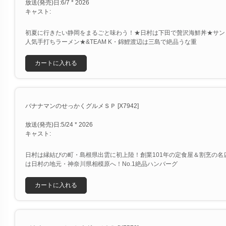
放送(発売)日:6/7 * 2026
キャスト:
初夏に行きたい静岡をまるごと味わう！★日村は下田で贅沢海鮮丼★サン
人気手打ちラーメン★&TEAM K・錦鯉渡辺は三島で絶品うな重
カートに入れる
バナナマンのせっかくグルメＳＰ [X7942]
放送(発売)日:5/24 * 2026
キャスト:
日村は縁結びの町・島根県出雲に初上陸！創業101年の定食屋＆割烹の名
は日村の地元・神奈川県相模原へ！No.1絶品ハンバーグ
カートに入れる