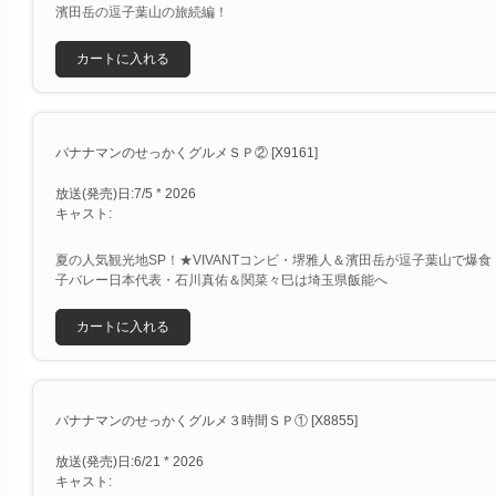
濱田岳の逗子葉山の旅続編！
カートに入れる
バナナマンのせっかくグルメＳＰ② [X9161]
放送(発売)日:7/5 * 2026
キャスト:
夏の人気観光地SP！★VIVANTコンビ・堺雅人＆濱田岳が逗子葉山で爆
子バレー日本代表・石川真佑＆関菜々巳は埼玉県飯能へ
カートに入れる
バナナマンのせっかくグルメ３時間ＳＰ① [X8855]
放送(発売)日:6/21 * 2026
キャスト: