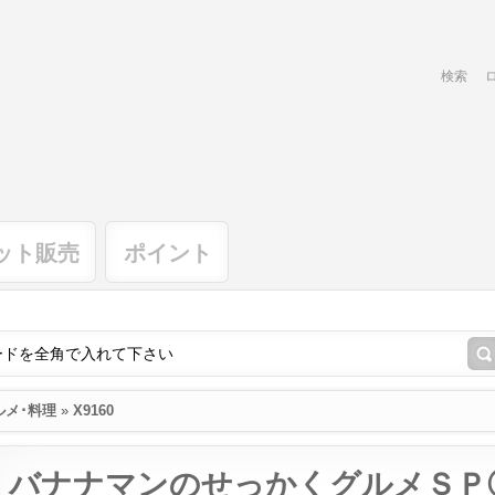
検索
ット販売
ポイント
ルメ･料理
»
X9160
バナナマンのせっかくグルメＳＰ