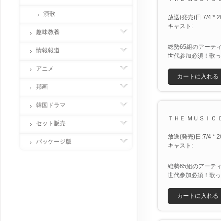
演歌
放送(発売)日:7/4 * 2
キャスト:
趣味教養
総勢65組のアーティ
情報報道
世代参加必須！歌っ
アニメ
カートに入れる
邦画
韓国ドラマ
ＴＨＥ ＭＵＳＩＣ Ｄ
セット販売
放送(発売)日:7/4 * 2
パッケージ版
キャスト:
総勢65組のアーティ
世代参加必須！歌っ
カートに入れる