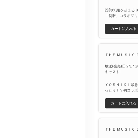
総勢60組を超える
「制服」コラボ▽キ
カートに入れる
ＴＨＥ ＭＵＳＩＣ ＤＡ
放送(発売)日:7/1 * 2
キャスト:
ＹＯＳＨＩＫＩ緊急
っとりＴＶ初コラボ
カートに入れる
ＴＨＥ ＭＵＳＩＣ ＤＡ