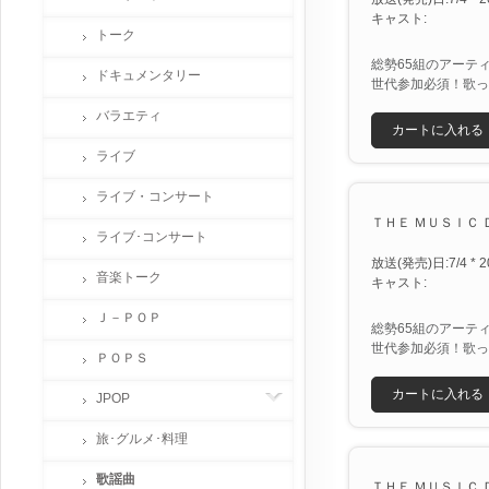
キャスト:
トーク
総勢65組のアーティ
ドキュメンタリー
世代参加必須！歌っ
バラエティ
カートに入れる
ライブ
ライブ・コンサート
ＴＨＥ ＭＵＳＩＣ Ｄ
ライブ･コンサート
放送(発売)日:7/4 * 2
音楽トーク
キャスト:
Ｊ－ＰＯＰ
総勢65組のアーティ
世代参加必須！歌っ
ＰＯＰＳ
カートに入れる
JPOP
旅･グルメ･料理
歌謡曲
ＴＨＥ ＭＵＳＩＣ Ｄ