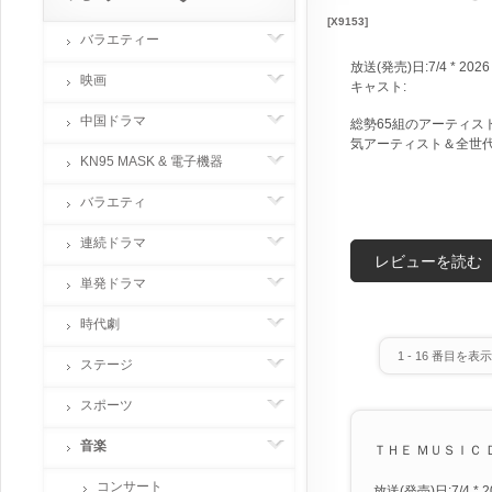
[X9153]
バラエティー
放送(発売)日:7/4 * 2026
映画
キャスト:
中国ドラマ
総勢65組のアーティスト
気アーティスト＆全世
KN95 MASK & 電子機器
バラエティ
連続ドラマ
レビューを読む
単発ドラマ
時代劇
1
-
16
番目を表示 
ステージ
スポーツ
音楽
ＴＨＥ ＭＵＳＩＣ Ｄ
コンサート
放送(発売)日:7/4 * 2