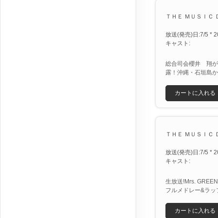
ＴＨＥ ＭＵＳＩＣ ＤＡ
放送(発売)日:7/5 * 2
キャスト:
総合司会櫻井 翔が
露！沖縄・石垣島か
カートに入れる
ＴＨＥ ＭＵＳＩＣ ＤＡ
放送(発売)日:7/5 * 2
キャスト:
生放送!Mrs. GR
フルメドレー&ラッ
カートに入れる