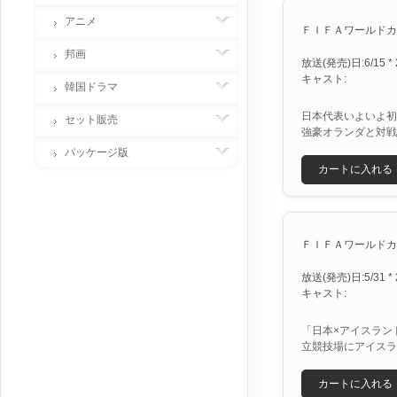
アニメ
ＦＩＦＡワールドカッ
邦画
放送(発売)日:6/15 * 
キャスト:
韓国ドラマ
日本代表いよいよ初
セット販売
強豪オランダと対戦
パッケージ版
カートに入れる
ＦＩＦＡワールドカップ
放送(発売)日:5/31 * 
キャスト:
「日本×アイスラン
立競技場にアイスラ
カートに入れる