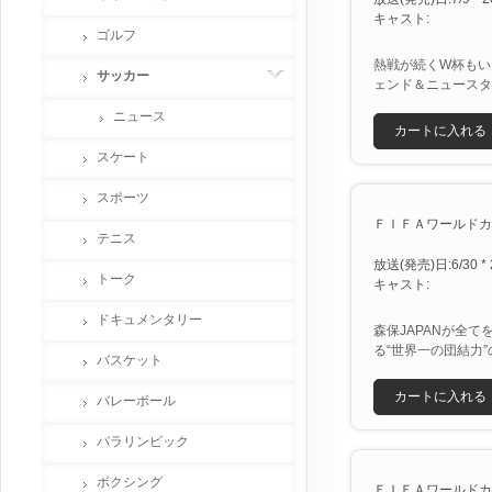
キャスト:
ゴルフ
熱戦が続くW杯もい
サッカー
ェンド＆ニュースタ
ニュース
カートに入れる
スケート
スポーツ
ＦＩＦＡワールドカッ
テニス
放送(発売)日:6/30 * 
トーク
キャスト:
ドキュメンタリー
森保JAPANが全
る“世界一の団結力
バスケット
カートに入れる
バレーボール
パラリンピック
ボクシング
ＦＩＦＡワールドカッ