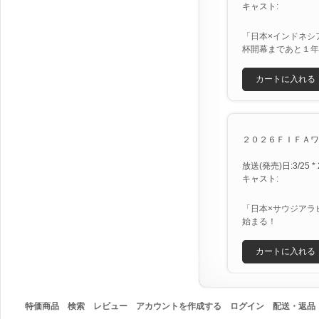
キャスト:
「日本×インドネシ
杯開幕まであと１年
カートに入れる
２０２６ＦＩＦＡワー
放送(発売)日:3/25 * 
キャスト:
「日本×サウジアラ
始まる！
カートに入れる
特価商品
検索
レビュー
アカウントを作成する
ログイン
配送・返品