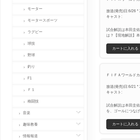
モーター
放送(発売)日:6/26 * 
キャスト:
モータースポーツ
試合解説は本田圭佑
ラグビー
は？【現地解説】本
球技
カートに入れる
野球
釣り
ＦＩＦＡワールドカッ
F1
放送(発売)日:6/21 * 
Ｆ１
キャスト:
格闘技
試合解説は本田圭佑
を、ゴールにつなげ
音楽
カートに入れる
趣味教養
情報報道