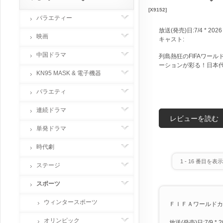
[X9152]
バラエティー
放送(発売)日:7/4 * 2026
映画
キャスト:
中国ドラマ
列島熱狂のFIFAワー
ーションが彩る！日本
KN95 MASK & 電子機器
バラエティ
連続ドラマ
レビューを読む
単発ドラマ
時代劇
1
-
16
番目を表示 
ステージ
スポーツ
ウィンタースポーツ
ＦＩＦＡワールドカッ
オリンピック
放送(発売)日:7/9 * 2