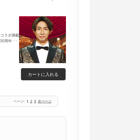
夢コラボ満載
0周年･･･
カートに入れる
ページ:
1
2
3
次ページ