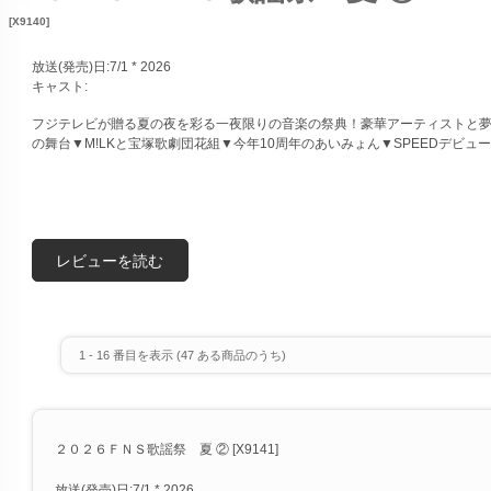
[X9140]
放送(発売)日:7/1 * 2026
キャスト:
フジテレビが贈る夏の夜を彩る一夜限りの音楽の祭典！豪華アーティストと
の舞台▼M!LKと宝塚歌劇団花組▼今年10周年のあいみょん▼SPEEDデビュー3
レビューを読む
1
-
16
番目を表示 (
47
ある商品のうち)
２０２６ＦＮＳ歌謡祭 夏 ② [X9141]
放送(発売)日:7/1 * 2026