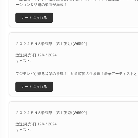
ーション＆話題の楽曲が満載！
カートに入れる
２０２４ＦＮＳ歌謡祭 第１夜 ① [W6599]
放送(発売)日:12/4 * 2024
キャスト:
フジテレビが贈る音楽の祭典！！約５時間の生放送！豪華アーティストと
カートに入れる
２０２４ＦＮＳ歌謡祭 第１夜 ② [W6600]
放送(発売)日:12/4 * 2024
キャスト: