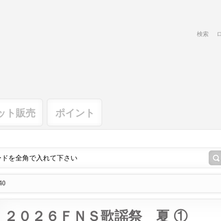
検索
ット販売
ポイント
40
２０２６ＦＮＳ歌謡祭 夏 ①