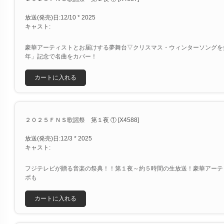
放送(発売)日:12/10 * 2025
キャスト:
豪華アーティストとお届けする夢舞台▽クリスマス・ウィンターソングを
年」記念で名曲をカバー！
カートに入れる
２０２５ＦＮＳ歌謡祭 第１夜 ① [X4588]
放送(発売)日:12/3 * 2025
キャスト:
フジテレビが贈る音楽の祭典！！第１夜～約５時間の生放送！豪華アーテ
ボも
カートに入れる