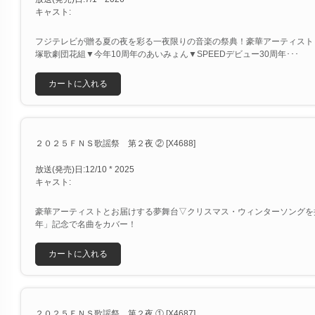
キャスト:
フジテレビが贈る夏の夜を彩る一夜限りの音楽の祭典！豪華アーティストと
塚歌劇団花組▼今年10周年のあいみょん▼SPEEDデビュー30周年･･･
カートに入れる
２０２５ＦＮＳ歌謡祭 第２夜 ② [X4688]
放送(発売)日:12/10 * 2025
キャスト:
豪華アーティストとお届けする夢舞台▽クリスマス・ウィンターソングを
年」記念で名曲をカバー！
カートに入れる
２０２５ＦＮＳ歌謡祭 第２夜 ① [X4687]