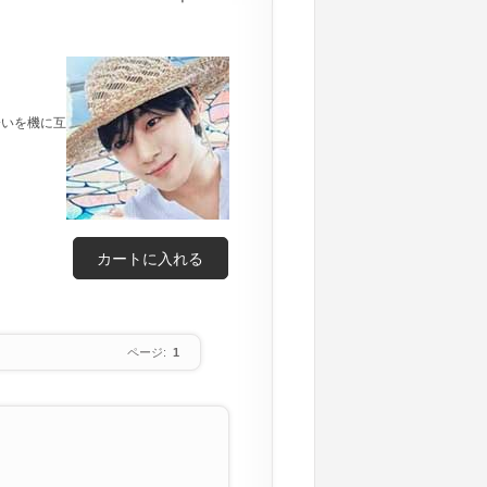
会いを機に互
カートに入れる
ページ:
1