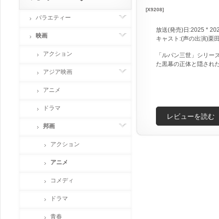
[X9208]
バラエティー
放送(発売)日:2025 * 20
映画
キャスト:(声の出演)栗
アクション
「ルパン三世」シリー
た黒幕の正体と隠され
アジア映画
アニメ
ドラマ
レビューを読む
邦画
アクション
アニメ
コメディ
ドラマ
青春