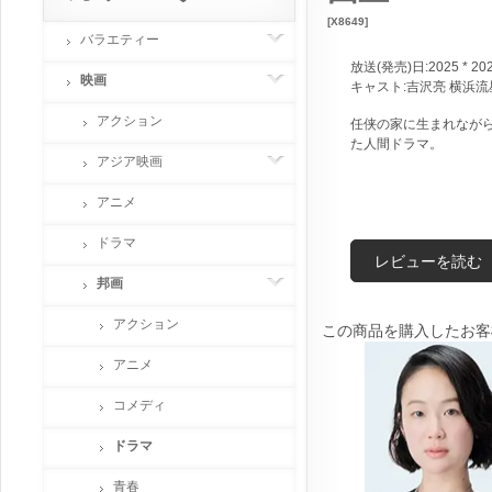
[X8649]
バラエティー
放送(発売)日:2025 * 20
映画
キャスト:吉沢亮 横浜流
アクション
任侠の家に生まれなが
た人間ドラマ。
アジア映画
アニメ
ドラマ
レビューを読む
邦画
アクション
この商品を購入したお客
アニメ
コメディ
ドラマ
青春