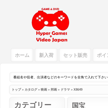
ホーム
新入荷
セット販売
ポイ
トップ
»
カタログ
»
映画
»
邦画
»
ドラマ
»
X8649
カテゴリー
国宝