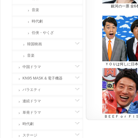
銀河の一票 全6
音楽
時代劇
任侠・やくざ
韓国映画
音楽
ＹＯＵは何しに日
中国ドラマ
KN95 MASK & 電子機器
バラエティ
連続ドラマ
単発ドラマ
ＢＥＥＦ ｏｒ ＦＩ
時代劇
ステージ