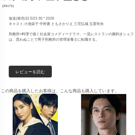
[X8172]
放送(発売)日:5/23 30 * 2026
キャスト:小池栄子 中村蒼 ともさかりえ 三宅弘城 玉置玲央
刑務所×料理で描く社会派コメディードラマ。一流レストランの腕利きシェフ
は、思わぬことで男子刑務所の管理栄養士に転職する。
レビューを読む
この商品を購入したお客様は、こんな商品も購入しています。