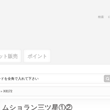
検索
ット販売
ポイント
»
X8172
ムショラン三ツ星①②