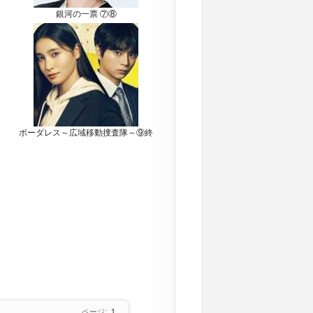
銀河の一票 ⑦⑧
ボーダレス～広域移動捜査隊～⑨終
ページ:
1