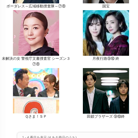
ボーダレス～広域移動捜査隊～⑦⑧
国宝
未解決の女 警視庁文書捜査官 シーズン３
月夜行路⑨⑩ 終
⑦⑧
Ｑさま！ＳＰ
田鎖ブラザーズ ⑨⑩終
1
-
4
番目を表示 (
4
ある商品のうち)