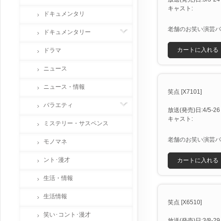
キャスト:
ドキュメンタリ
老舗のお笑い演芸バ
ドキュメンタリー
カートに入れる
ドラマ
ニュース
ニュース・情報
笑点 [X7101]
バラエティ
放送(発売)日:4/5-26 
キャスト:
ミステリー・サスペンス
老舗のお笑い演芸バ
モノマネ
ント･漫才
カートに入れる
生活・情報
生活情報
笑点 [X6510]
笑い･コント･漫才
放送(発売)日:3/8-29 