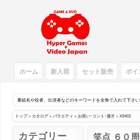
ホーム
新入荷
セット販売
ポイ
トップ
»
カタログ
»
バラエティ
»
お笑い･コント･漫才
»
X8402
カテゴリー
笑点 ６０