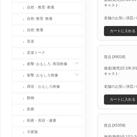
キャスト:
自然・教育･教養
老舗のお笑い演芸バ
自然･教育･教養
自然･教養
カートに入れる
音楽
音楽トーク
笑点 [X6018]
衝撃･おもしろ･再現映像
放送(発売)日:2/8-3/1 
キャスト:
衝撃･おもしろ映像
再現・おもしろ映像
老舗のお笑い演芸バ
動物
カートに入れる
医療
医療・美容・健康
笑点 [X5359]
大家族
放送(発売)日:1/11-2/1