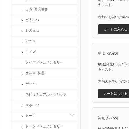
キャスト:
しろ･再現映像
老舗のお笑い演芸バ
どうぶつ
カートに入れる
ものまね
アニメ
クイズ
笑点 [X8586]
クイズドキュメンタリー
放送(発売)日:6/7-28 
キャスト:
グルメ･料理
老舗のお笑い演芸バ
ゲーム
カートに入れる
スピリチュアル・マジック
スポーツ
トーク
笑点 [X7755]
トークドキュメンタリー
放送(発売)日:5/3-24 