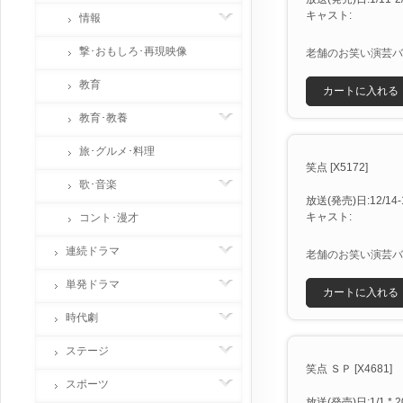
キャスト:
情報
撃･おもしろ･再現映像
老舗のお笑い演芸バ
教育
カートに入れる
教育･教養
旅･グルメ･料理
笑点 [X5172]
歌･音楽
放送(発売)日:12/14-1/
キャスト:
コント･漫才
連続ドラマ
老舗のお笑い演芸バ
単発ドラマ
カートに入れる
時代劇
ステージ
笑点 ＳＰ [X4681]
スポーツ
放送(発売)日:1/1 * 2