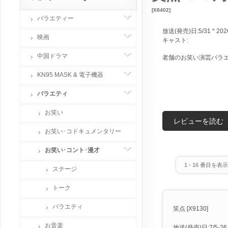
[X8402]
バラエティー
放送(発売)日:5/31 * 202
映画
キャスト:
中国ドラマ
老舗のお笑い演芸バラ
KN95 MASK & 電子機器
バラエティ
お笑い
レビューを読む
お笑い･コドキュメンタリー
お笑い･コント･漫才
1
-
16
番目を表示 
ステージ
トーク
バラエティ
笑点 [X9130]
お音楽
放送(発売)日:7/5-26 