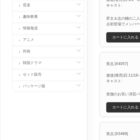
音楽
キャスト:
趣味教養
昇太＆志の輔の二人
点初登場でメンバー
情報報道
カートに入れる
アニメ
邦画
韓国ドラマ
笑点 [X4057]
セット販売
放送(発売)日:11/16-1
キャスト:
パッケージ版
老舗のお笑い演芸バ
カートに入れる
笑点 [X3489]