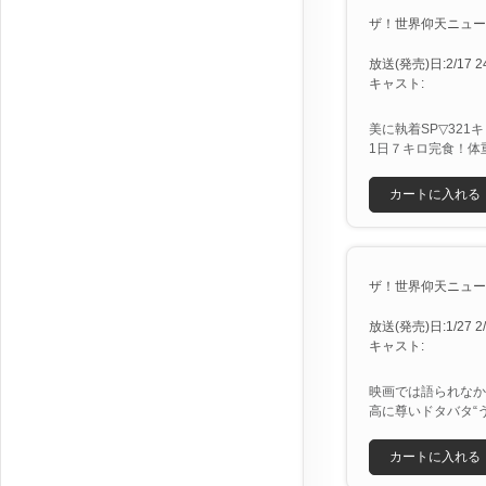
ザ！世界仰天ニュース 
放送(発売)日:2/17 24
キャスト:
美に執着SP▽32
1日７キロ完食！体
カートに入れる
ザ！世界仰天ニュース 
放送(発売)日:1/27 2/1
キャスト:
映画では語られなか
高に尊いドタバタ“
カートに入れる