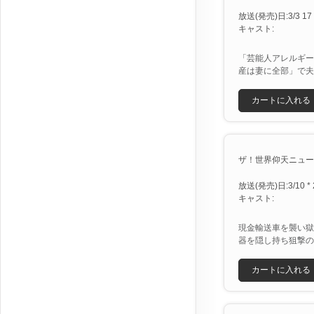
放送(発売)日:3/3 17 
キャスト:
「芸能人アレルギー
産は妻に全部」で夫
カートに入れる
ザ！世界仰天ニュースＳ
放送(発売)日:3/10 * 
キャスト:
現金輸送車を襲い獄
器を隠し持ち狙撃の
カートに入れる