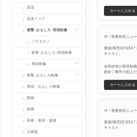
音楽
カートに入れる
音楽トーク
衝撃･おもしろ･再現映像
ザ！世界仰天ニュースＳ
バラエティ
放送(発売)日:6/16 * 
衝撃･おもしろ･再現映像
キャスト:
再現映像
本田紗来が再現初挑
絶命▽事件の犯人だ
衝撃･おもしろ映像
カートに入れる
再現・おもしろ映像
動物
医療
ザ！世界仰天ニュースＳ
医療・美容・健康
放送(発売)日:5/12 * 
キャスト:
大家族