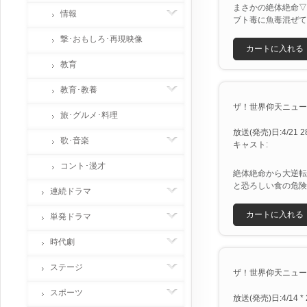
まさかの絶体絶命▽
情報
ブト毒に魚毒混ぜて
撃･おもしろ･再現映像
カートに入れる
教育
教育･教養
ザ！世界仰天ニュース 
旅･グルメ･料理
放送(発売)日:4/21 28
歌･音楽
キャスト:
コント･漫才
絶体絶命から大逆転
と恐ろしい食の危険
連続ドラマ
カートに入れる
単発ドラマ
時代劇
ステージ
ザ！世界仰天ニュース
スポーツ
放送(発売)日:4/14 * 