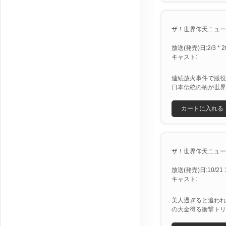
ザ！世界仰天ニュース
放送(発売)日:2/3 * 2
キャスト:
連続放火事件で服役
日本伝統の柄が世界
カートに入れる
ザ！世界仰天ニュース 
放送(発売)日:10/21 1/
キャスト:
美人過ぎると追われ
の大金得る衝撃トリ