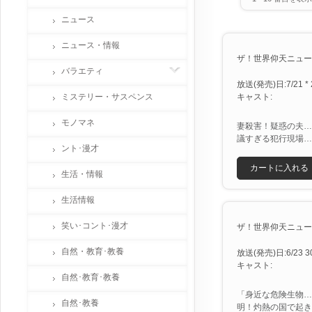
ニュース
ニュース・情報
ザ！世界仰天ニュース２
バラエティ
放送(発売)日:7/21 * 
ミステリー・サスペンス
キャスト:
モノマネ
妻殺害！疑惑の夫…
議すぎる犯行現場…
ント･漫才
カートに入れる
生活・情報
生活情報
笑い･コント･漫才
ザ！世界仰天ニュース 
自然・教育･教養
放送(発売)日:6/23 30
キャスト:
自然･教育･教養
「身近な危険生物…
自然･教養
明！灼熱の国で起き