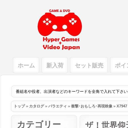
ホーム
新入荷
セット販売
ポイ
トップ
»
カタログ
»
バラエティ
»
衝撃･おもしろ･再現映像
»
X7947
カテゴリー
ザ！世界仰