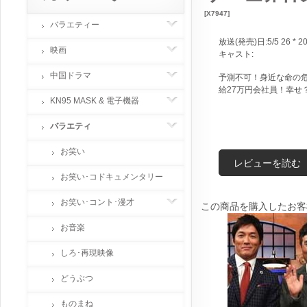
[X7947]
バラエティー
放送(発売)日:5/5 26 * 2
映画
キャスト:
中国ドラマ
予測不可！身近な命の危
給27万円会社員！幸せ
KN95 MASK & 電子機器
バラエティ
お笑い
レビューを読む
お笑い･コドキュメンタリー
お笑い･コント･漫才
この商品を購入したお客
お音楽
しろ･再現映像
どうぶつ
ものまね