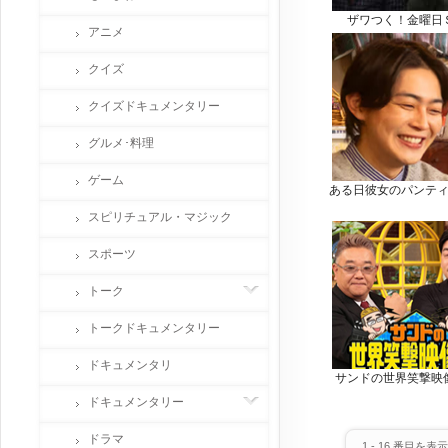
ザワつく！金曜日
アニメ
クイズ
クイズドキュメンタリー
グルメ･料理
ゲーム
ある日彼女のパンテ
スピリチュアル・マジック
スポーツ
トーク
トークドキュメンタリー
ドキュメンタリ
サンドの世界笑撃映
ドキュメンタリー
ドラマ
1
-
16
番目を表示 