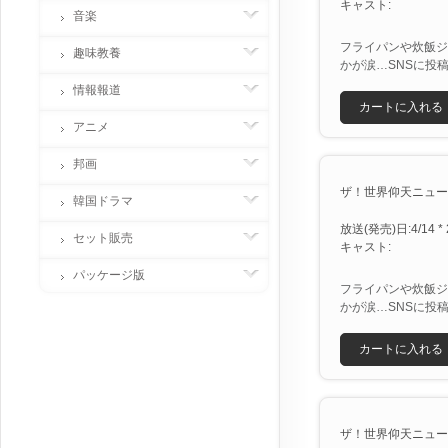
キャスト:
音楽
フライパンや炊飯ジ
趣味教養
かが涙…SNSに投
情報報道
カートに入れる
アニメ
邦画
ザ！世界仰天ニュース
韓国ドラマ
放送(発売)日:4/14 * 
セット販売
キャスト:
パッケージ版
フライパンや炊飯ジ
かが涙…SNSに投
カートに入れる
ザ！世界仰天ニュース 