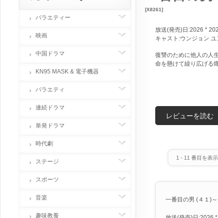
[X8261]
バラエティー
放送(発売)日:2026 * 20
映画
キャスト:ウンジョン ユ
中国ドラマ
復讐のために他人の人
命を懸けて繰り広げる
KN95 MASK & 電子機器
バラエティ
連続ドラマ
レビューを読む
単発ドラマ
時代劇
1
-
11
番目を表示 
ステージ
スポーツ
音楽
一番目の男 (４１)～(４
趣味教養
放送(発売)日:2026 *