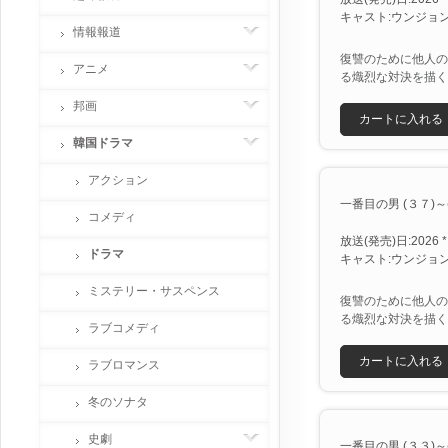
キャスト:ウンジョン
情報報道
復讐のために他人の
アニメ
る熾烈な対決を描く
邦画
カートに入れる
韓国ドラマ
アクション
一番目の男 (３７)～(４
コメディ
放送(発売)日:2026 *
ドラマ
キャスト:ウンジョン
ミステリー・サスペンス
復讐のために他人の
る熾烈な対決を描く
ラブコメディ
カートに入れる
ラブロマンス
冬のソナタ
史劇
一番目の男 (３３)～(３