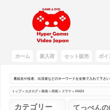
ホーム
新入荷
セット販売
ポイ
トップ
»
カタログ
»
映画
»
邦画
»
ドラマ
»
X8424
カテゴリー
てっぺんの