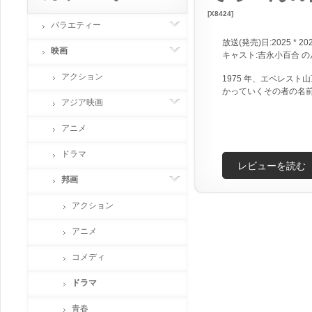
[X8424]
バラエティー
放送(発売)日:2025 * 20
映画
キャスト:吉永小百合 の
アクション
1975 年、エベレス
かっていくその者の名
アジア映画
アニメ
ドラマ
レビューを読む
邦画
アクション
アニメ
コメディ
ドラマ
青春