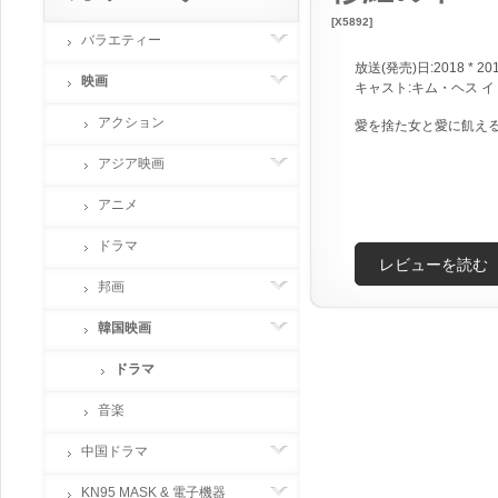
[X5892]
バラエティー
放送(発売)日:2018 * 20
映画
キャスト:キム・ヘス 
アクション
愛を捨た女と愛に飢え
アジア映画
アニメ
ドラマ
レビューを読む
邦画
韓国映画
ドラマ
音楽
中国ドラマ
KN95 MASK & 電子機器