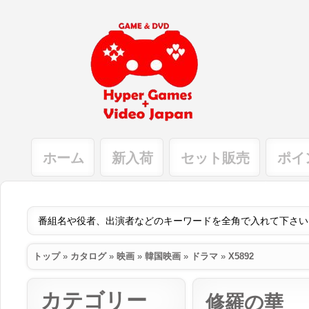
ホーム
新入荷
セット販売
ポイ
トップ
»
カタログ
»
映画
»
韓国映画
»
ドラマ
»
X5892
カテゴリー
修羅の華