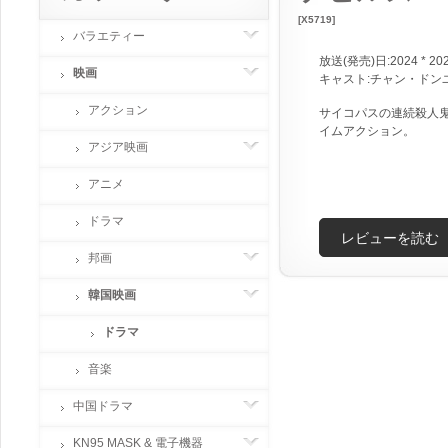
[X5719]
バラエティー
放送(発売)日:2024 * 20
映画
キャスト:チャン・ドン
アクション
サイコパスの連続殺人
イムアクション。
アジア映画
アニメ
ドラマ
レビューを読む
邦画
韓国映画
ドラマ
音楽
中国ドラマ
KN95 MASK & 電子機器