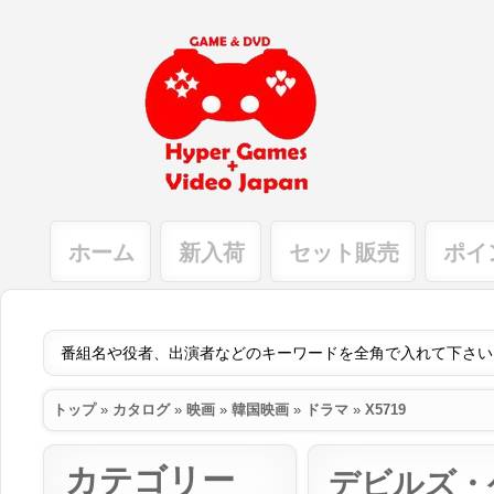
ホーム
新入荷
セット販売
ポイ
トップ
»
カタログ
»
映画
»
韓国映画
»
ドラマ
»
X5719
カテゴリー
デビルズ・