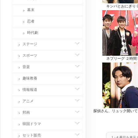
キンパとおにぎり 
幕末
忍者
時代劇
ステージ
スポーツ
ネプリーグ ２時間
音楽
趣味教養
情報報道
アニメ
探偵さん、リュック開いて
邦画
韓国ドラマ
セット販売
1
-
4
番目を表示 