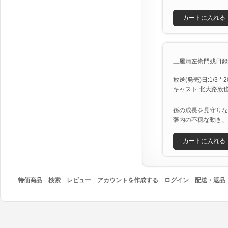
カートに入れる
三屋清左衛門残日録『
放送(発売)日:1/3 * 2
キャスト:北大路欣也
孫の成長を見守りな
藩内の不穏な動き、
カートに入れる
特価商品
検索
レビュー
アカウントを作成する
ログイン
配送・返品