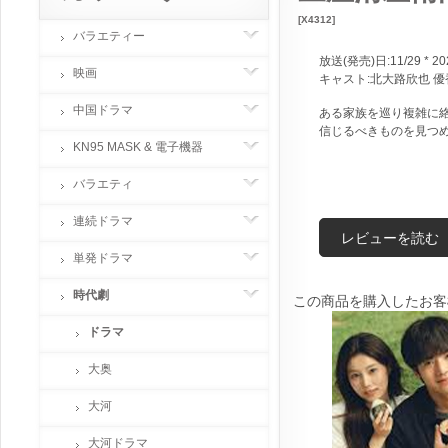
[X4312]
バラエティー
放送(発売)日:11/29 * 20
映画
キャスト:北大路欣也 優
中国ドラマ
ある家族を巡り複雑に
信じるべきものを見つ
KN95 MASK & 電子機器
バラエティ
連続ドラマ
レビューを読む
単発ドラマ
時代劇
この商品を購入したお客
ドラマ
大奥
大河
大河ドラマ