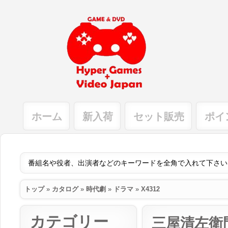
ホーム
新入荷
セット販売
ポイ
トップ
»
カタログ
»
時代劇
»
ドラマ
»
X4312
カテゴリー
三屋清左衛