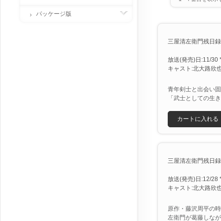
パッケージ版
三屋清左衛門残日録 『
放送(発売)日:11/30 *
キャスト:北大路欣也
青年剣士と出会い固
「武士としての生き
カートに入れる
三屋清左衛門残日録 『
放送(発売)日:12/28 *
キャスト:北大路欣也
原作・藤沢周平の時
左衛門が葛藤しなが