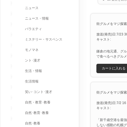
ニュース
ニュース・情報
街グルメをマジ探索！か
バラエティ
放送(発売)日:7/23 30
ミステリー・サスペンス
キャスト:
モノマネ
鎌倉の地元通、グル
で食べるべきグルメ
ント･漫才
カートに入れる
生活・情報
生活情報
笑い･コント･漫才
街グルメをマジ探索！か
自然・教育･教養
放送(発売)日:7/2 16 
キャスト:
自然･教育･教養
「新千歳空港を最強
自然･教養
しない感動の札幌グ