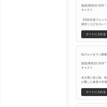
放送(発売)日:3/26 * 
キャスト:
【羽田空港グルメＳ
個売り上げるカレー
カートに入れる
街グルメをマジ探索！
放送(発売)日:3/19 * 
キャスト:
名古屋に初上陸。味
が愛した食堂や市場
カートに入れる