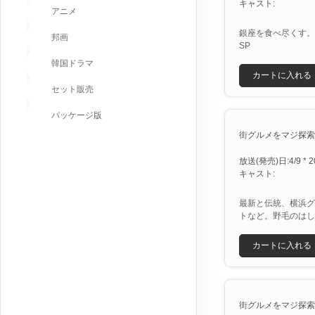
キャスト:
アニメ
銀座を食べ尽くす。
邦画
SP
韓国ドラマ
カートに入れる
セット販売
パッケージ版
街グルメをマジ探索！
放送(発売)日:4/9 * 2
キャスト:
最新と伝統、横浜グ
トなど。野毛のはし
カートに入れる
街グルメをマジ探索！