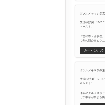
街グルメをマジ探索！
放送(発売)日:1/22 * 
キャスト:
「吉祥寺・西荻窪」
で井の頭公園ピクニ
カートに入れる
街グルメをマジ探索！
放送(発売)日:12/18 *
キャスト:
池袋のグルメスポッ
ガチ中華が集まる街