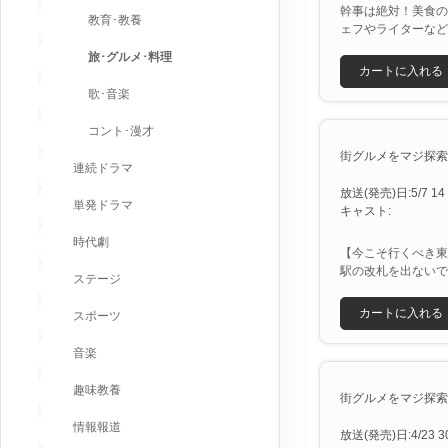
幹事は絶対！美食の
教育･教養
ェフやライターなど
旅･グルメ･料理
カートに入れる
歌･音楽
コント･漫才
街グルメをマジ探索！か
連続ドラマ
放送(発売)日:5/7 14 
単発ドラマ
キャスト:
時代劇
【今こそ行くべき東
駅の改札を出ないで
ステージ
カートに入れる
スポーツ
音楽
趣味教養
街グルメをマジ探索！か
情報報道
放送(発売)日:4/23 30