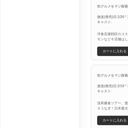
街グルメをマジ探索！
放送(発売)日:2/26 * 
キャスト:
洋食店激戦区のコス
モンなど６店舗はし
カートに入れる
街グルメをマジ探索！か
放送(発売)日:2/19 * 
キャスト:
浅草爆食ツアー。賞
Ｓうなぎ！日本最古
カートに入れる