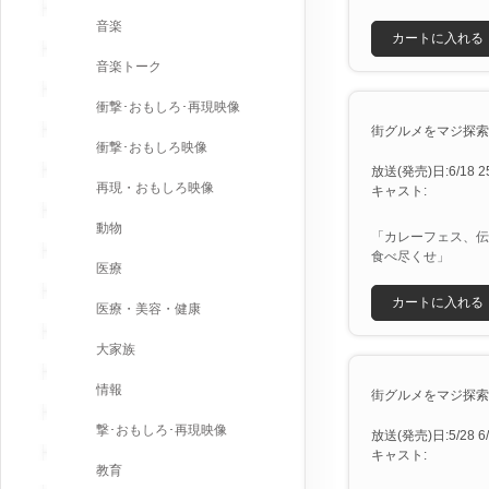
音楽
カートに入れる
音楽トーク
衝撃･おもしろ･再現映像
街グルメをマジ探索！か
衝撃･おもしろ映像
放送(発売)日:6/18 25
再現・おもしろ映像
キャスト:
動物
「カレーフェス、伝
食べ尽くせ」
医療
カートに入れる
医療・美容・健康
大家族
情報
街グルメをマジ探索！か
撃･おもしろ･再現映像
放送(発売)日:5/28 6/4
キャスト:
教育