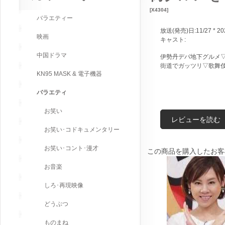
[X4304]
バラエティー
放送(発売)日:11/27 * 20
映画
キャスト:
中国ドラマ
伊勢丹デパ地下グルメ
街道でガッツリ▽歌舞
KN95 MASK & 電子機器
バラエティ
お笑い
レビューを読む
お笑い･コドキュメンタリー
お笑い･コント･漫才
この商品を購入したお客
お音楽
しろ･再現映像
どうぶつ
ものまね