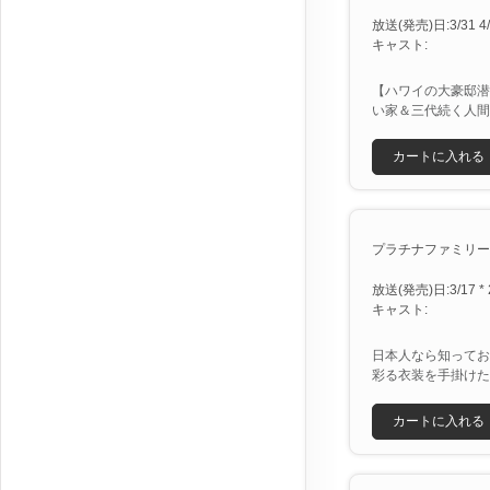
放送(発売)日:3/31 4/7
キャスト:
【ハワイの大豪邸潜
い家＆三代続く人間
カートに入れる
プラチナファミリーＳＰ
放送(発売)日:3/17 * 
キャスト:
日本人なら知ってお
彩る衣装を手掛けた
カートに入れる