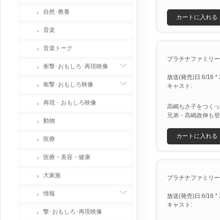
自然･教養
カートに入れる
音楽
音楽トーク
プラチナファミリー３時
衝撃･おもしろ･再現映像
放送(発売)日:6/16 * 
衝撃･おもしろ映像
キャスト:
再現・おもしろ映像
高嶋ちさ子をつくっ
兄弟・髙嶋政伸も登
動物
カートに入れる
医療
医療・美容・健康
大家族
プラチナファミリー３時
情報
放送(発売)日:6/16 * 
キャスト:
撃･おもしろ･再現映像