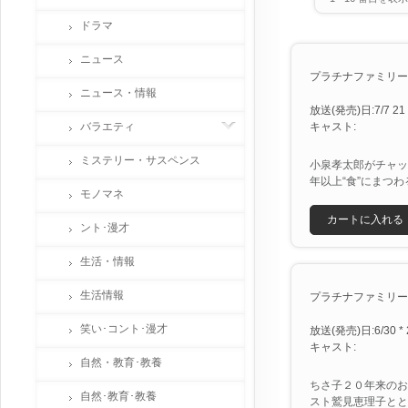
ドラマ
ニュース
プラチナファミリー [X
ニュース・情報
放送(発売)日:7/7 21 
バラエティ
キャスト:
ミステリー・サスペンス
小泉孝太郎がチャッ
年以上“食”にまつ
モノマネ
カートに入れる
ント･漫才
生活・情報
生活情報
プラチナファミリー 
笑い･コント･漫才
放送(発売)日:6/30 * 
キャスト:
自然・教育･教養
ちさ子２０年来のお
自然･教育･教養
スト鷲見恵理子とと