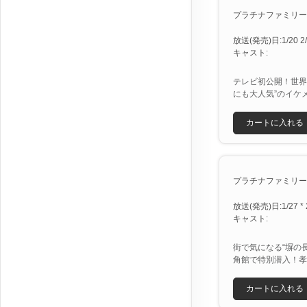
プラチナファミリー [X
放送(発売)日:1/20 2/1
キャスト:
テレビ初公開！世界
にも大人気”のイケ
カートに入れる
プラチナファミリー２時
放送(発売)日:1/27 * 
キャスト:
街で気になる“塀の
角館で特別潜入！孝
カートに入れる