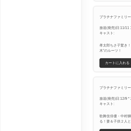
プラチナファミリー [X
放送(発売)日:11/11 1/
キャスト:
孝太郎ちさ子驚き！
木”のルーツ！
カートに入れる
プラチナファミリーＳＰ
放送(発売)日:12/9 * 
キャスト:
歌舞伎俳優・中村獅
る！妻＆子供２人と