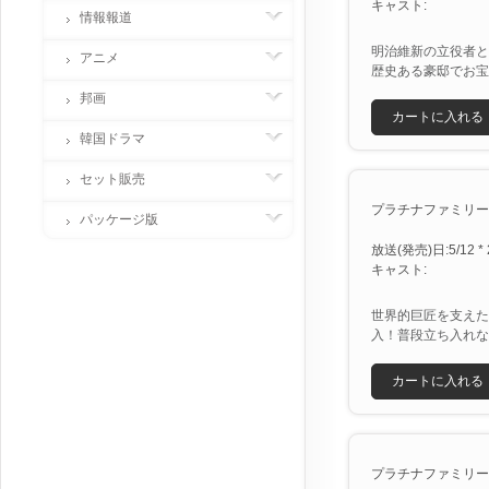
キャスト:
情報報道
明治維新の立役者と
アニメ
歴史ある豪邸でお宝
邦画
カートに入れる
韓国ドラマ
セット販売
プラチナファミリー２時
パッケージ版
放送(発売)日:5/12 * 
キャスト:
世界的巨匠を支えた
入！普段立ち入れな
カートに入れる
プラチナファミリー [X