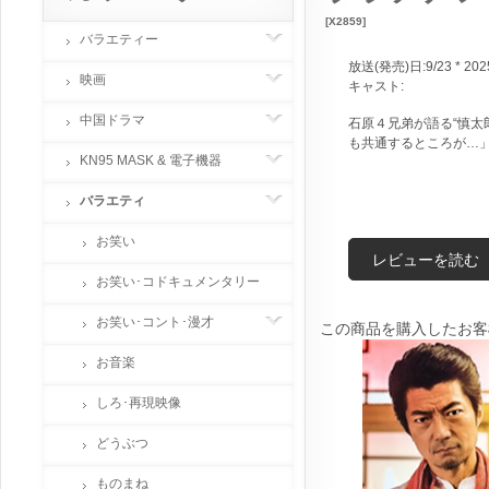
[X2859]
バラエティー
放送(発売)日:9/23 * 202
映画
キャスト:
中国ドラマ
石原４兄弟が語る“慎太
も共通するところが…
KN95 MASK & 電子機器
バラエティ
お笑い
レビューを読む
お笑い･コドキュメンタリー
お笑い･コント･漫才
この商品を購入したお客
お音楽
しろ･再現映像
どうぶつ
ものまね