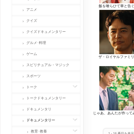
飯を喰らひて華と告ぐ
アニメ
クイズ
クイズドキュメンタリー
グルメ･料理
ゲーム
ザ・ロイヤルファミ
スピリチュアル・マジック
スポーツ
トーク
トークドキュメンタリー
ドキュメンタリ
じゃあ、あんたが作って
ドキュメンタリー
教育･教養
1
-
16
番目を表示 