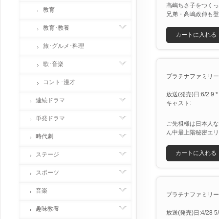
高嶋ちさ子をつくっ
教育
兄弟・髙嶋政伸も登
教育･教養
カートに入れる
旅･グルメ･料理
歌･音楽
プラチナファミリー [X
コント･漫才
放送(発売)日:6/2 9 *
連続ドラマ
キャスト:
単発ドラマ
ご先祖様は日本人な
ん中最上階秘密エリ
時代劇
カートに入れる
ステージ
スポーツ
音楽
プラチナファミリー [X
趣味教養
放送(発売)日:4/28 5/1