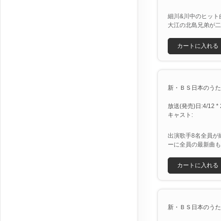
細川&川中のヒット
大江の北島兄弟が二
カートに入れる
新・ＢＳ日本のうた [X
放送(発売)日:4/12 * 
キャスト:
出演歌手8名全員が
ーに全員の最新曲も
カートに入れる
新・ＢＳ日本のうた [X