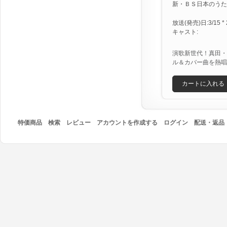
新・ＢＳ日本のうた [X
放送(発売)日:3/15 * 
キャスト:
演歌新世代！真田・
ル＆カバー曲を熱唱
カートに入れる
特価商品
検索
レビュー
アカウントを作成する
ログイン
配送・返品