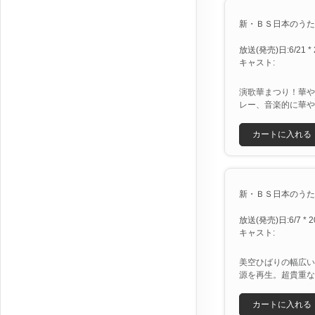
新・ＢＳ日本のうた [X
放送(発売)日:6/21 * 
キャスト:
演歌華まつり！華や
レー、音楽的に華や
カートに入れる
新・ＢＳ日本のうた [X
放送(発売)日:6/7 * 2
キャスト:
美空ひばりの幅広い
源を再生。超貴重な
カートに入れる