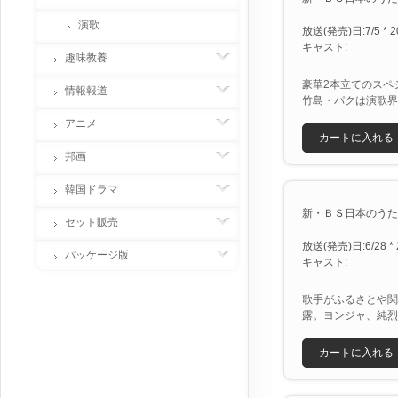
演歌
放送(発売)日:7/5 * 2
キャスト:
趣味教養
豪華2本立てのスペ
情報報道
竹島・パクは演歌界
アニメ
カートに入れる
邦画
韓国ドラマ
新・ＢＳ日本のうた [X
セット販売
放送(発売)日:6/28 * 
パッケージ版
キャスト:
歌手がふるさとや関
露。ヨンジャ、純烈
カートに入れる