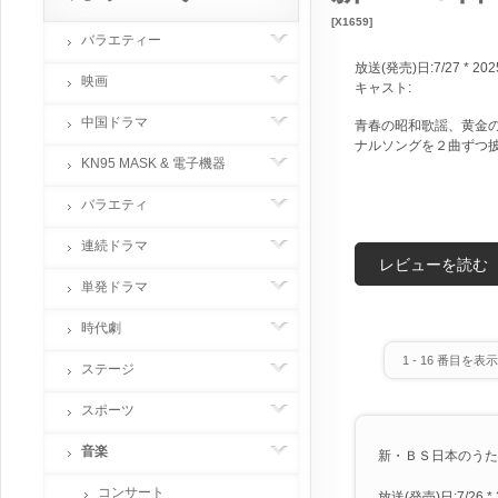
[X1659]
バラエティー
放送(発売)日:7/27 * 202
映画
キャスト:
中国ドラマ
青春の昭和歌謡、黄金
ナルソングを２曲ずつ
KN95 MASK & 電子機器
バラエティ
連続ドラマ
レビューを読む
単発ドラマ
時代劇
1
-
16
番目を表示 
ステージ
スポーツ
音楽
新・ＢＳ日本のうた [X
コンサート
放送(発売)日:7/26 * 