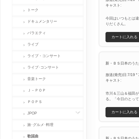
キャスト:
トーク
今回はいつもとは違
ドキュメンタリー
りだくさん。
バラエティ
カートに入れる
ライブ
ライブ・コンサート
新・ＢＳ日本のうた [X
ライブ･コンサート
放送(発売)日:7/19 * 
音楽トーク
キャスト:
Ｊ－ＰＯＰ
市川＆三山＆福田が
る。「今日のとって
ＰＯＰＳ
カートに入れる
JPOP
旅･グルメ･料理
歌謡曲
新・ＢＳ日本のうた [X