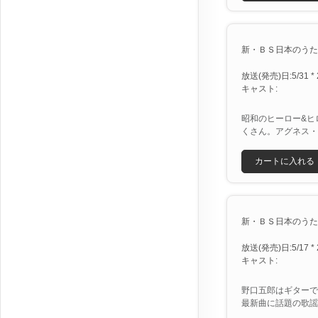
新・ＢＳ日本のうた [X
放送(発売)日:5/31 * 
キャスト:
昭和のヒーロー&ヒ
くさん。アグネス・
カートに入れる
新・ＢＳ日本のうた [X
放送(発売)日:5/17 * 
キャスト:
野口五郎はギターで
最新曲に話題の歌謡グ