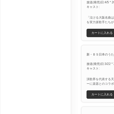
放送(発売)日:4/5 * 2
キャスト:
「泣ける大阪名曲は
を実力派歌手たちが
カートに入れる
新・ＢＳ日本のうた [X
放送(発売)日:3/22 * 
キャスト:
演歌界を代表する天
ーに楽器とのコラボ
カートに入れる