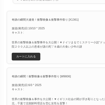
奇跡の瞬間大連発！衝撃映像＆衝撃事件祭り [X1361]
放送(発売)日:10/10 * 2025
キャスト:
世界の衝撃映像＆衝撃事件を大公開！▼ドイツまるでミステリー小説“ドッ
院２００人以上の患者が謎の死▽８歳の大食い少年の謎
カートに入れる
奇跡の瞬間！衝撃映像＆衝撃事件祭り [W9806]
放送(発売)日:6/3 * 2025
キャスト:
世界の衝撃映像＆事件を大公開！▼イギリス社会の闇が浮き彫りとなった
北…千葉で北朝鮮料理店を営む女性を直撃！