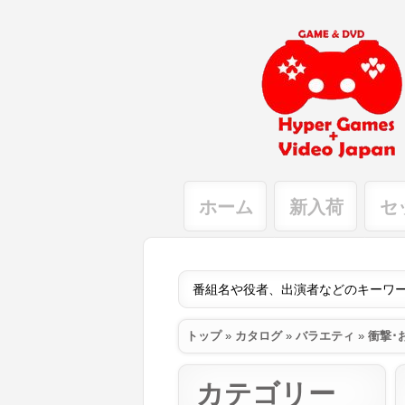
ホーム
新入荷
セ
トップ
»
カタログ
»
バラエティ
»
衝撃･
カテゴリー