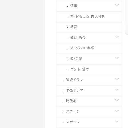
情報
撃･おもしろ･再現映像
教育
教育･教養
旅･グルメ･料理
歌･音楽
コント･漫才
連続ドラマ
単発ドラマ
時代劇
ステージ
スポーツ