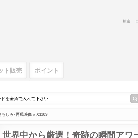
検索
ット販売
ポイント
おもしろ･再現映像
»
X1109
世界中から厳選！奇跡の瞬間アワ