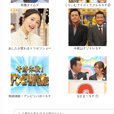
有働タイムズ
くりぃむクイズミラクル９ＳＰ②
あしたが変わるトリセツショー
今夜はナゾトレＳＰ
奇跡体験！アンビリバボーＳＰ
Ｑさま！ＳＰ ①
1
-
5
番目を表示 (
5
ある商品のうち)