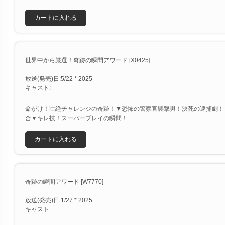
カートに入れる
世界中から厳選！奇跡の瞬間アワード [X0425]
放送(発売)日:5/22 * 2025
キャスト:
命がけ！壮絶チャレンジの奇跡！▼恐怖の警察官襲撃男！決死の逮捕劇！
合▼キレ技！スーパープレイの瞬間！
カートに入れる
奇跡の瞬間アワード [W7770]
放送(発売)日:1/27 * 2025
キャスト: