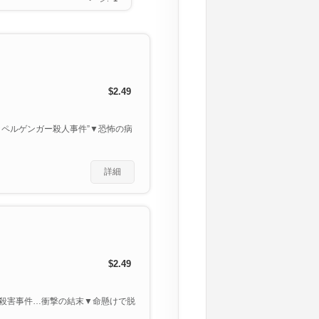
$2.49
ペルゲンガー殺人事件”▼恐怖の病
詳細
$2.49
殺害事件…衝撃の結末▼命懸けで脱