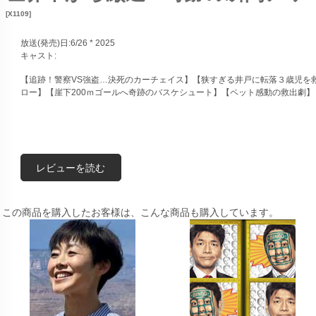
[X1109]
放送(発売)日:6/26 * 2025
キャスト:
【追跡！警察VS強盗…決死のカーチェイス】【狭すぎる井戸に転落３歳児を救
ロー】【崖下200ｍゴールへ奇跡のバスケシュート】【ペット感動の救出劇】
レビューを読む
この商品を購入したお客様は、こんな商品も購入しています。