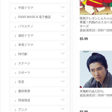
中国ドラマ
KN95 MASK & 電子機器
映画クレヨンしんちゃん
華麗！灼熱のカスカベ
バラエティ
サーズ
放送(発売)日 :
2025 * 202
連続ドラマ
$5.99
単発ドラマ
時代劇
ステージ
スポーツ
音楽
趣味教養
木挽町のあだ討ち
放送(発売)日 :
2026 * 202
情報報道
アニメ
$5.99