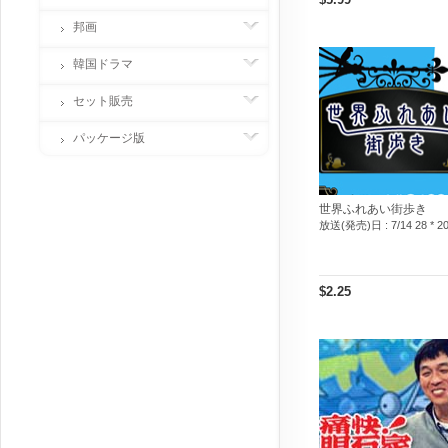
邦画
韓国ドラマ
セット販売
パッケージ版
世界ふれあい街歩き
放送(発売)日 :
7/14 28 * 2
$2.25