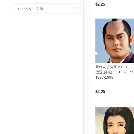
$2.25
パッケージ版
暴れん坊将軍２０９
放送(発売)日 :
1997-199
1997-1998
$2.25