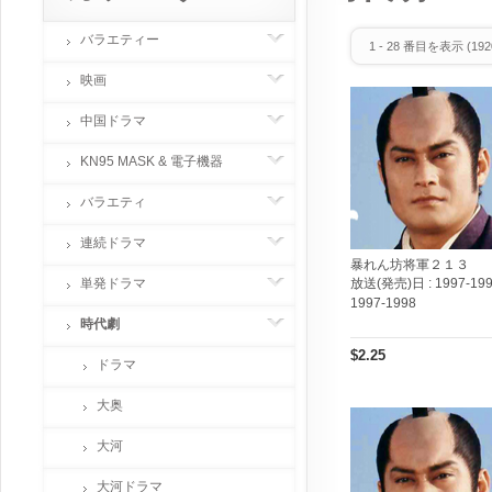
バラエティー
1
-
28
番目を表示 (
192
映画
中国ドラマ
KN95 MASK & 電子機器
バラエティ
連続ドラマ
暴れん坊将軍２１３
単発ドラマ
放送(発売)日 :
1997-199
1997-1998
時代劇
$2.25
ドラマ
大奥
大河
大河ドラマ