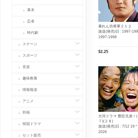
幕末
忍者
暴れん坊将軍２１２
放送(発売)日 :
1997-199
時代劇
1997-1998
ステージ
$2.25
スポーツ
音楽
趣味教養
情報報道
アニメ
邦画
大河ドラマ 豊臣兄弟！(
７)(２８)
韓国ドラマ
放送(発売)日 :
7/12 19 *
2026
セット販売