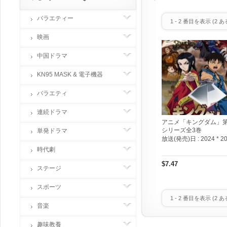
バラエティー
1
-
2
番目を表示 (
2
あ
映画
中国ドラマ
KN95 MASK & 電子機器
バラエティ
連続ドラマ
アニメ「キングダム」
シリーズ全3巻
単発ドラマ
放送(発売)日 :
2024 * 2
時代劇
$7.47
ステージ
スポーツ
1
-
2
番目を表示 (
2
あ
音楽
趣味教養