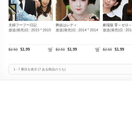
夫婦フーフー日記
舞妓はレディ
劇場版 零～ゼロ～
放送(発売)日 :
2015 * 2015
放送(発売)日 :
2014 * 2014
放送(発売)日 :
201
$1.99
$1.99
$1.99
$2.50
$2.50
$2.50
1
-
7
番目を表示 (
7
ある商品のうち)