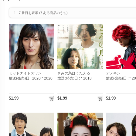
1
-
7
番目を表示 (
7
ある商品のうち)
ミッドナイトスワン
きみの鳥はうたえる
デメキン
放送(発売)日 :
2020 * 2020
放送(発売)日 :
* 2018
放送(発売)日 :
* 2
$1.99
$1.99
$1.99