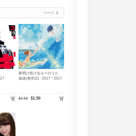
ページ:
1
夜明け告げるルーのうた
017
放送(発売)日 :
2017 * 2017
$1.50
$2.50