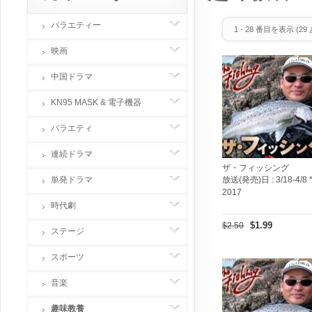
バラエティー
1
-
28
番目を表示 (
29
映画
中国ドラマ
KN95 MASK & 電子機器
バラエティ
連続ドラマ
ザ・フィッシング
単発ドラマ
放送(発売)日 :
3/18-4/8 
2017
時代劇
$1.99
$2.50
ステージ
スポーツ
音楽
趣味教養