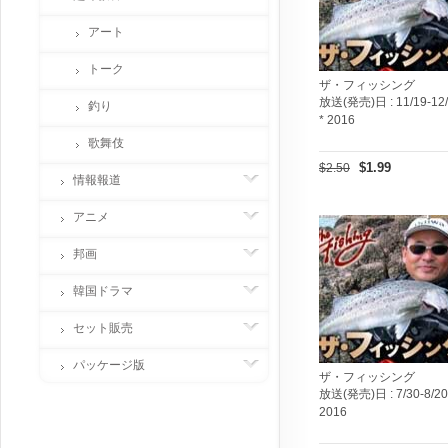
アート
トーク
ザ・フィッシング
放送(発売)日 :
11/19-12
釣り
* 2016
歌舞伎
$1.99
$2.50
情報報道
アニメ
邦画
韓国ドラマ
セット販売
パッケージ版
ザ・フィッシング
放送(発売)日 :
7/30-8/20
2016