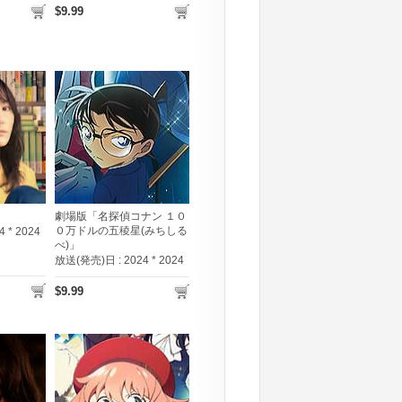
$9.99
劇場版「名探偵コナン １０
０万ドルの五稜星(みちしる
4 * 2024
べ)」
放送(発売)日 :
2024 * 2024
$9.99