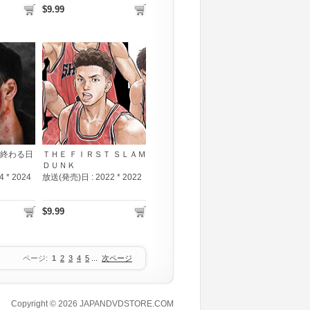
$9.99
が終わる日
ＴＨＥ ＦＩＲＳＴ ＳＬＡＭ
ＤＵＮＫ
4 * 2024
放送(発売)日 :
2022 * 2022
$9.99
ページ:
1
2
3
4
5
...
次ページ
Copyright © 2026
JAPANDVDSTORE.COM