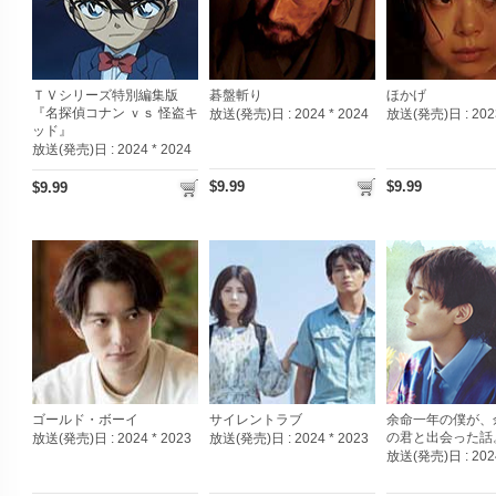
ＴＶシリーズ特別編集版
碁盤斬り
ほかげ
『名探偵コナン ｖｓ 怪盗キ
放送(発売)日 :
2024 * 2024
放送(発売)日 :
202
ッド』
放送(発売)日 :
2024 * 2024
$9.99
$9.99
$9.99
ゴールド・ボーイ
サイレントラブ
余命一年の僕が、
の君と出会った話
放送(発売)日 :
2024 * 2023
放送(発売)日 :
2024 * 2023
放送(発売)日 :
202