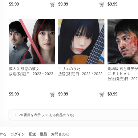
$9.99
$9.99
$9.99
隣人Ｘ 疑惑の彼女
キリエのうた
劇場版 君と世界
に ＦＩＮＡＬ
放送(発売)日 :
2023 * 2023
放送(発売)日 :
2023 * 2023
放送(発売)日 :
202
$9.99
$9.99
$9.99
1
-
28
番目を表示 (
756
ある商品のうち)
する
ログイン
配送・返品
お問合わせ