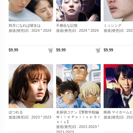
四月になれば彼女は
不都合な記憶
ミッシング
放送(発売)日 :
2024 * 2024
放送(発売)日 :
2024 * 2024
放送(発売)日 :
202
$9.99
$9.99
$9.99
ほつれる
名探偵コナン【警察学校編
映画 マイホーム
Ｗｉｌｄ Ｐｏｌｉｃｅ Ｓｔ
放送(発売)日 :
2023 * 2023
放送(発売)日 :
202
ｏｒｙ】
放送(発売)日 :
2021-2023 *
2021-2023