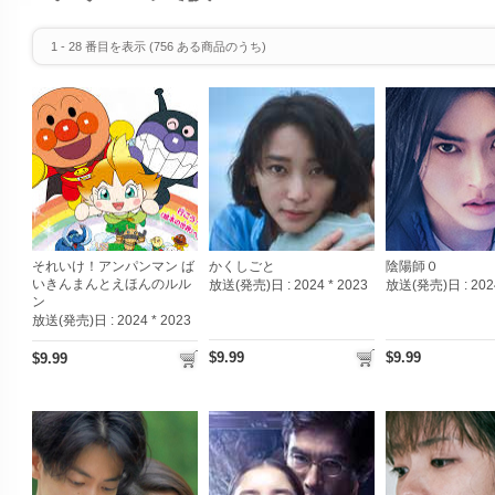
1
-
28
番目を表示 (
756
ある商品のうち)
それいけ！アンパンマン ば
かくしごと
陰陽師０
いきんまんとえほんのルル
放送(発売)日 :
2024 * 2023
放送(発売)日 :
202
ン
放送(発売)日 :
2024 * 2023
$9.99
$9.99
$9.99