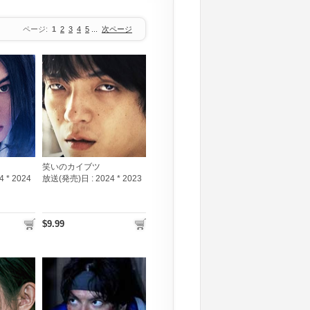
ページ:
1
2
3
4
5
...
次ページ
笑いのカイブツ
4 * 2024
放送(発売)日 :
2024 * 2023
$9.99