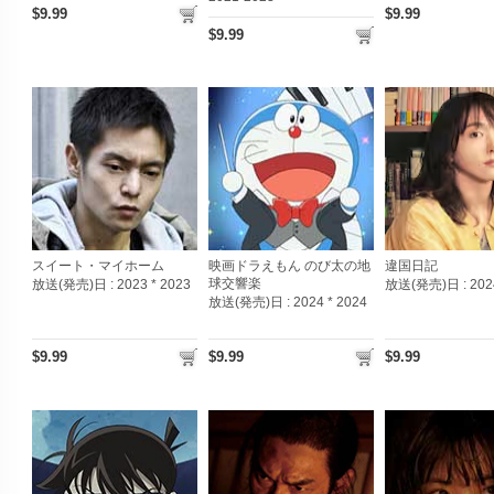
$9.99
$9.99
$9.99
スイート・マイホーム
映画ドラえもん のび太の地
違国日記
球交響楽
放送(発売)日 :
2023 * 2023
放送(発売)日 :
202
放送(発売)日 :
2024 * 2024
$9.99
$9.99
$9.99