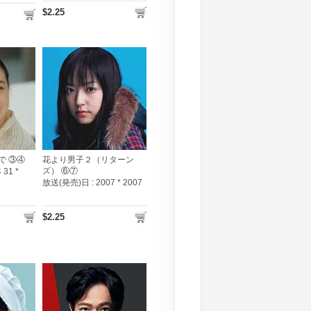
$2.25
で ③④
花より男子２（リターン
ズ） ⑥⑦
 31 *
放送(発売)日 :
2007 * 2007
$2.25