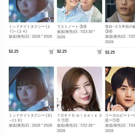
ミッドナイトタクシー (１
ラストノート ③④
告白−２５年目の
７)～(２４)
③④
放送(発売)日 :
7/23 30 *
放送(発売)日 :
2026 * 2026
放送(発売)日 :
7/25
2026
2026
$2.25
$2.25
$2.25
ミッドナイトタクシー (９)
ＴＯＫＹＯ ｍｉｄｄｌｅ ３
リーガルビートー
～(１６)
０ ①②
廷ー①②
放送(発売)日 :
2026 * 2026
放送(発売)日 :
7/22 29 *
放送(発売)日 :
7/24
2026
2026