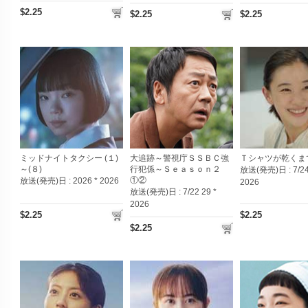
$2.25
$2.25
$2.25
ミッドナイトタクシー (１)
大追跡～警視庁ＳＳＢＣ強
Ｔシャツが乾くま
～(８)
行犯係～Ｓｅａｓｏｎ２
放送(発売)日 :
7/24
①②
放送(発売)日 :
2026 * 2026
2026
放送(発売)日 :
7/22 29 *
2026
$2.25
$2.25
$2.25