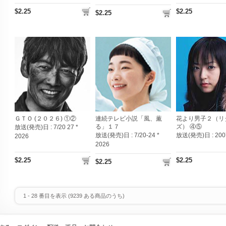
$2.25
$2.25
$2.25
ＧＴＯ (２０２６) ①②
連続テレビ小説「風、薫
花より男子２（リ
る」１７
ズ） ④⑤
放送(発売)日 :
7/20 27 *
放送(発売)日 :
7/20-24 *
放送(発売)日 :
200
2026
2026
$2.25
$2.25
$2.25
1
-
28
番目を表示 (
9239
ある商品のうち)