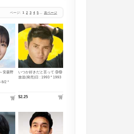
ページ:
1
2
3
4
5
...
次ページ
～安曇野
いつか好きだと言って ⑨⑩
放送(発売)日 :
1993 * 1993
 8/2 *
$2.25