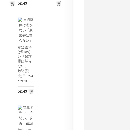
$2.49
岸辺露伴
は動かな
い「泉京
香は黙ら
ない」
放送(発
売)日 :
5/4
* 2026
$2.49