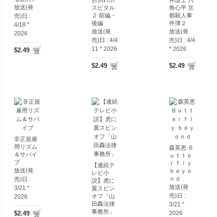
お別れホ
弁護士 六
放送(発
スピタル
角心平 京
２ 前編・
都殺人事
売)日 :
後編
件簿２
4/18 *
放送(発
放送(発
2026
売)日 :
4/4
売)日 :
4/4
11 * 2026
* 2026
$2.49
$2.49
$2.49
非正規雇
用リズム
森英恵 Ｂ
＆サバイ
ｕｔｔｅ
ブ
ｒｆｌｙ
【連続テ
放送(発
ｂｅｙｏ
レビ小
ｎｄ
売)日 :
説】虎に
放送(発
3/21 *
翼スピン
売)日 :
オフ「山
2026
田轟法律
3/21 *
事務所」
$2.49
2026