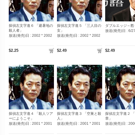
探偵左文字進６ 「避暑地の
探偵左文字進５ 「三人目の
ダブルエッジ～甦
殺人者」
女」
放送(発売)日 :
6/2
放送(発売)日 :
2002 * 2002
放送(発売)日 :
2002 * 2002
$2.25
$2.49
$2.49
探偵左文字進４ 「殺人ツア
探偵左文字進３ 「空巣と殺
探偵左文字進２ 
ーにようこそ」
人」
章」
放送(発売)日 :
2001 * 2001
放送(発売)日 :
2001 * 2001
放送(発売)日 :
200