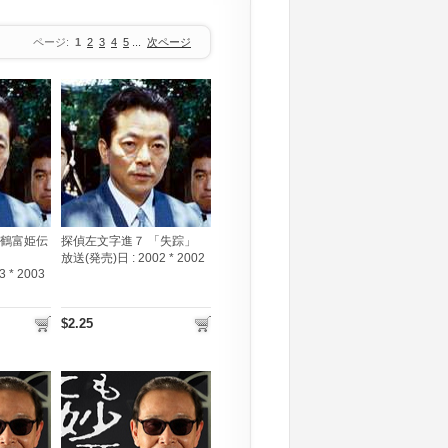
ページ:
1
2
3
4
5
...
次ページ
「鶴富姫伝
探偵左文字進７ 「失踪」
放送(発売)日 :
2002 * 2002
3 * 2003
$2.25