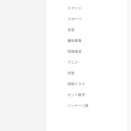
ステージ
スポーツ
音楽
趣味教養
情報報道
アニメ
邦画
韓国ドラマ
セット販売
パッケージ版