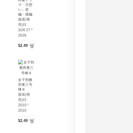
特集ドラ
マ「片想
い」前
編・後編
放送(発
売)日 :
3/26 27 *
2026
$2.49
女子刑務
所東三号
棟８
放送(発
売)日 :
2010 *
2010
$2.49