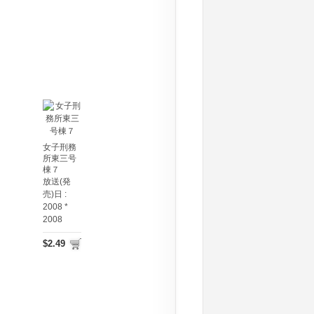
女子刑務
所東三号
棟７
放送(発
売)日 :
2008 *
2008
$2.49