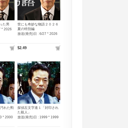
った男
世にも奇妙な物語２０２６
夏の特別編
7 * 2026
放送(発売)日 :
6/27 * 2026
$2.49
「汚れた勲
探偵左文字進１「封印され
た殺人」
0 * 2000
放送(発売)日 :
1999 * 1999