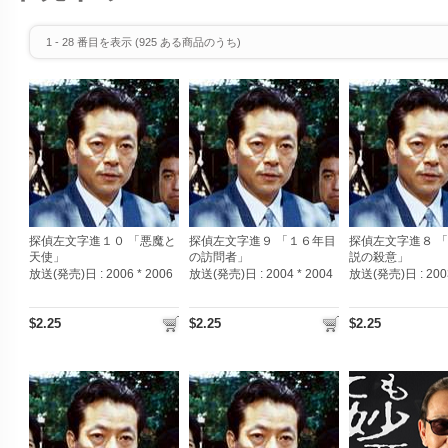
1
-
28
番目を表示 (
925
ある商品のうち)
探偵左文字進１０ 「悪魔と
探偵左文字進９ 「１６年目
探偵左文字進８ 
天使」
の訪問者」
説の殺意」
放送(発売)日 :
2006 * 2006
放送(発売)日 :
2004 * 2004
放送(発売)日 :
200
$2.25
$2.25
$2.25