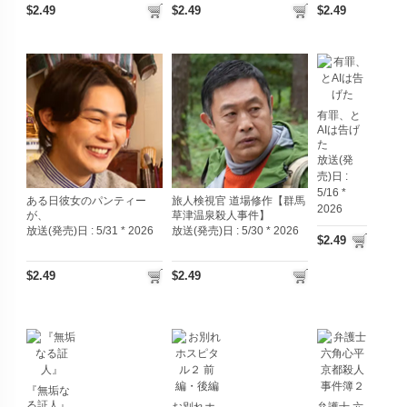
$2.49
$2.49
$2.49
有罪、と
AIは告げ
た
放送(発
売)日 :
5/16 *
ある日彼女のパンティー
旅人検視官 道場修作【群馬
2026
が、
草津温泉殺人事件】
放送(発売)日 :
5/31 * 2026
放送(発売)日 :
5/30 * 2026
$2.49
$2.49
$2.49
『無垢な
る証人』