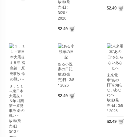
放送(発
売)日 :
$2.49
3/20 *
2026
$2.49
ある小説
家の日記
放送(発
未来電
売)日 :
3/8
車“あの
日”を知ら
* 2026
３．１１
ないあな
～東日本
たへ
$2.49
大震災１
放送(発
５年 福島
売)日 :
3/8
第一原発
事故 命の
* 2026
戦い～
放送(発
$2.49
売)日 :
3/13 *