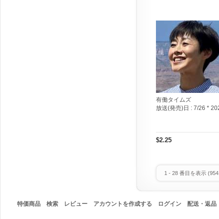
有働タイムズ
放送(発売)日 :
7/26 * 20
$2.25
1
-
28
番目を表示 (
954
特価商品
検索
レビュー
アカウントを作成する
ログイン
配送・返品