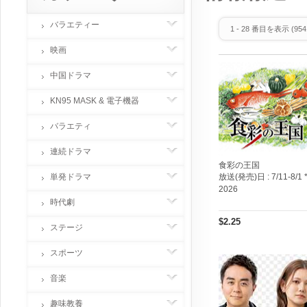
バラエティー
1
-
28
番目を表示 (
954
映画
中国ドラマ
KN95 MASK & 電子機器
バラエティ
連続ドラマ
食彩の王国
単発ドラマ
放送(発売)日 :
7/11-8/1 
2026
時代劇
$2.25
ステージ
スポーツ
音楽
趣味教養