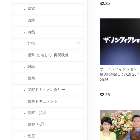
$2.25
皇室
遺跡
自然
芸術
衝撃･おもしろ･再現映像
討論
ザ・ノンフィクション
放送(発売)日 :
7/19 26 *
警察
2026
警察ドキュメンタリー
$2.25
警察ドキュメント
警察・犯罪
警察･犯罪
医療