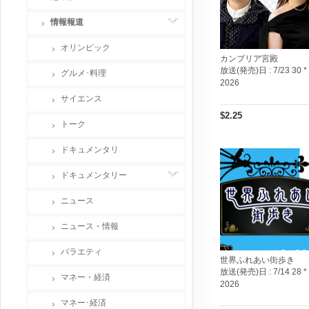
情報報道
オリンピック
カンブリア宮殿
放送(発売)日 :
7/23 30 *
グルメ･料理
2026
サイエンス
$2.25
トーク
ドキュメンタリ
ドキュメンタリー
ニュース
ニュース・情報
バラエティ
世界ふれあい街歩き
放送(発売)日 :
7/14 28 *
マネー・経済
2026
マネー･経済