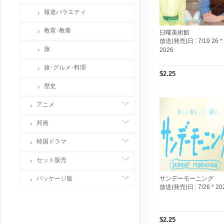
報道バラエティ
教育･教養
日曜美術館
放送(発売)日 :
7/19 26 *
旅
2026
旅･グルメ･料理
$2.25
歴史
アニメ
邦画
韓国ドラマ
セット販売
パッケージ版
サンデーモーニング
放送(発売)日 :
7/26 * 20
$2.25