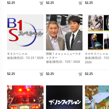
$2.25
$2.25
$2.25
ＢＳスペシャル
情報７ｄａｙｓニュースキ
ＮＨＫスペシャル
ャスター
放送(発売)日 :
7/2 23 * 2026
放送(発売)日 :
7/19
放送(発売)日 :
7/25 * 2026
2026
$2.25
$2.25
$2.25