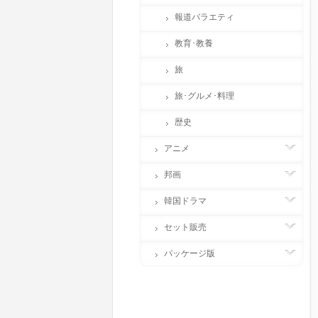
報道バラエティ
教育･教養
旅
旅･グルメ･料理
歴史
アニメ
邦画
韓国ドラマ
セット販売
パッケージ版