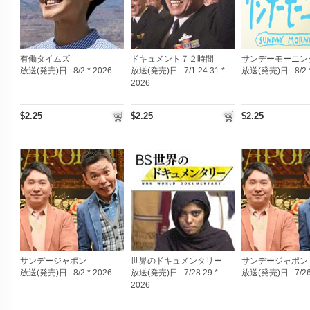
有働タイムズ
ドキュメント７２時間
サンデーモーニン
放送(発売)日 :
8/2 * 2026
放送(発売)日 :
7/1 24 31 *
放送(発売)日 :
8/2
2026
$2.25
$2.25
$2.25
サンデージャポン
世界のドキュメンタリー
サンデージャポン
放送(発売)日 :
8/2 * 2026
放送(発売)日 :
7/28 29 *
放送(発売)日 :
7/2
2026