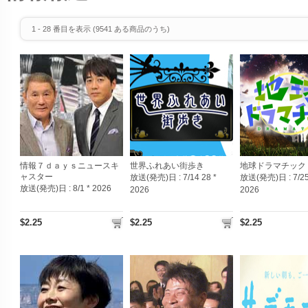
1
-
28
番目を表示 (
9541
ある商品のうち)
情報７ｄａｙｓニュースキ
世界ふれあい街歩き
地球ドラマチック
ャスター
放送(発売)日 :
7/14 28 *
放送(発売)日 :
7/25
放送(発売)日 :
8/1 * 2026
2026
2026
$2.25
$2.25
$2.25