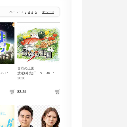
ページ:
1
2
3
4
5
...
次ページ
食彩の王国
 8/1 *
放送(発売)日 :
7/11-8/1 *
2026
$2.25