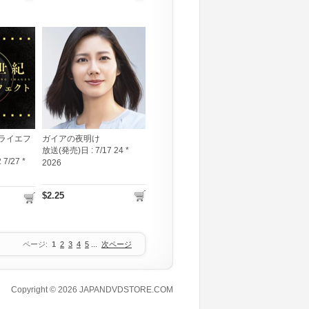
ライエフ
ガイアの夜明け
放送(発売)日 :
7/17 24 *
 7/27 *
2026
$2.25
ページ:
1
2
3
4
5
...
次ページ
Copyright © 2026
JAPANDVDSTORE.COM