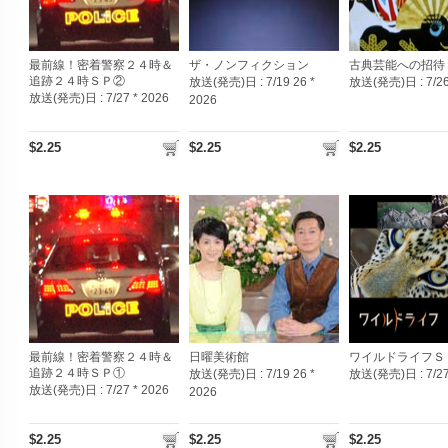
最前線！密着警察２４時＆
ザ・ノンフィクション
古典芸能への招待
追跡２４時ＳＰ②
放送(発売)日 :
7/19 26 *
放送(発売)日 :
7/2
放送(発売)日 :
7/27 * 2026
2026
$2.25
$2.25
$2.25
最前線！密着警察２４時＆
日曜美術館
ワイルドライフＳ
追跡２４時ＳＰ①
放送(発売)日 :
7/19 26 *
放送(発売)日 :
7/2
放送(発売)日 :
7/27 * 2026
2026
$2.25
$2.25
$2.25