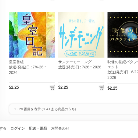
皇室番組
サンデーモーニング
映像の世紀バタフ
ェクト
放送(発売)日 :
7/4-26 *
放送(発売)日 :
7/26 * 2026
放送(発売)日 :
6/22
2026
2026
$2.25
$2.25
$2.25
1
-
28
番目を表示 (
9541
ある商品のうち)
する
ログイン
配送・返品
お問合わせ