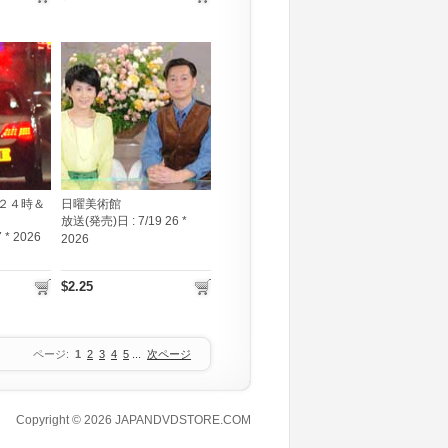
２４時＆
日曜美術館
放送(発売)日 :
7/19 26 *
7 * 2026
2026
$2.25
ページ:
1
2
3
4
5
...
次ページ
Copyright © 2026
JAPANDVDSTORE.COM