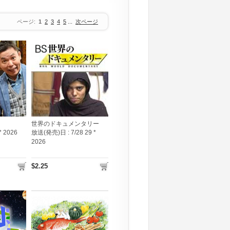
ページ:
1
2
3
4
5
...
次ページ
世界のドキュメンタリー
 * 2026
放送(発売)日 :
7/28 29 *
2026
$2.25