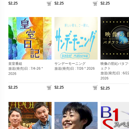
$2.25
$2.25
$2.25
皇室番組
サンデーモーニング
映像の世紀バタフ
ェクト
放送(発売)日 :
7/4-26 *
放送(発売)日 :
7/26 * 2026
放送(発売)日 :
6/22
2026
2026
$2.25
$2.25
$2.25