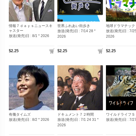
情報７ｄａｙｓニュースキ
世界ふれあい街歩き
地球ドラマチック
ャスター
放送(発売)日 :
7/14 28 *
放送(発売)日 :
7/25
放送(発売)日 :
8/1 * 2026
2026
2026
$2.25
$2.25
$2.25
有働タイムズ
ドキュメント７２時間
ワイルドライフＳ
放送(発売)日 :
8/2 * 2026
放送(発売)日 :
7/1 24 31 *
放送(発売)日 :
7/2
2026