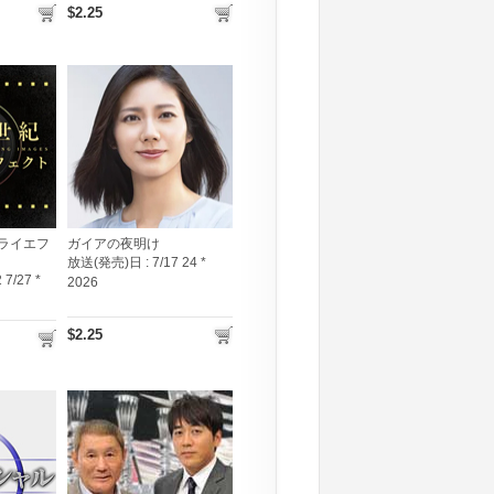
$2.25
ライエフ
ガイアの夜明け
放送(発売)日 :
7/17 24 *
 7/27 *
2026
$2.25