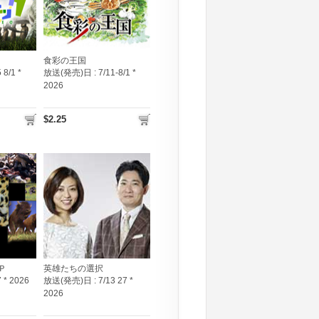
食彩の王国
 8/1 *
放送(発売)日 :
7/11-8/1 *
2026
$2.25
Ｐ
英雄たちの選択
7 * 2026
放送(発売)日 :
7/13 27 *
2026