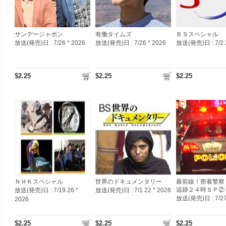
サンデージャポン
有働タイムズ
ＢＳスペシャル
放送(発売)日 :
7/26 * 2026
放送(発売)日 :
7/26 * 2026
放送(発売)日 :
7/2
$2.25
$2.25
$2.25
ＮＨＫスペシャル
世界のドキュメンタリー
最前線！密着警察
追跡２４時ＳＰ②
放送(発売)日 :
7/19 26 *
放送(発売)日 :
7/1 22 * 2026
放送(発売)日 :
7/2
2026
$2.25
$2.25
$2.25