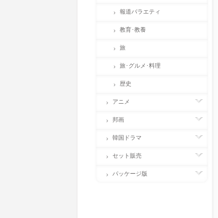
報道バラエティ
教育･教養
旅
旅･グルメ･料理
歴史
アニメ
邦画
韓国ドラマ
セット販売
パッケージ版