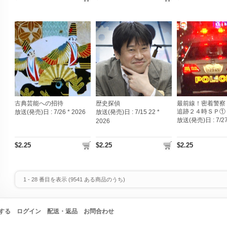
古典芸能への招待
歴史探偵
最前線！密着警察
追跡２４時ＳＰ①
放送(発売)日 :
7/26 * 2026
放送(発売)日 :
7/15 22 *
放送(発売)日 :
7/2
2026
$2.25
$2.25
$2.25
1
-
28
番目を表示 (
9541
ある商品のうち)
する
ログイン
配送・返品
お問合わせ