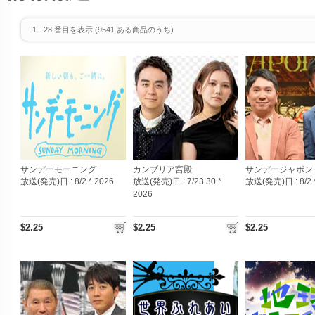
1
-
28
番目を表示 (
9541
ある商品のうち)
サンデーモーニング
カンブリア宮殿
サンデージャポン
放送(発売)日 :
8/2 * 2026
放送(発売)日 :
7/23 30 *
放送(発売)日 :
8/2
2026
$2.25
$2.25
$2.25