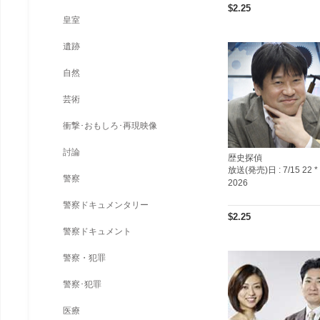
$2.25
皇室
遺跡
自然
芸術
衝撃･おもしろ･再現映像
討論
歴史探偵
放送(発売)日 :
7/15 22 *
警察
2026
警察ドキュメンタリー
$2.25
警察ドキュメント
警察・犯罪
警察･犯罪
医療