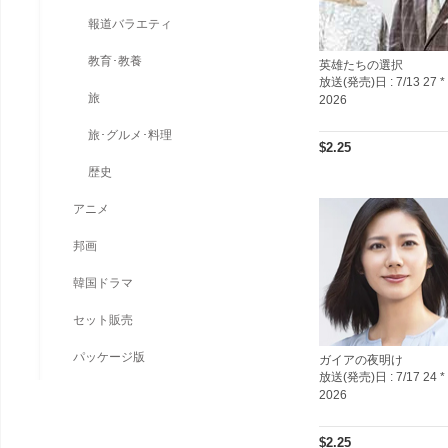
報道バラエティ
教育･教養
英雄たちの選択
放送(発売)日 :
7/13 27 *
旅
2026
旅･グルメ･料理
$2.25
歴史
アニメ
邦画
韓国ドラマ
セット販売
パッケージ版
ガイアの夜明け
放送(発売)日 :
7/17 24 *
2026
$2.25