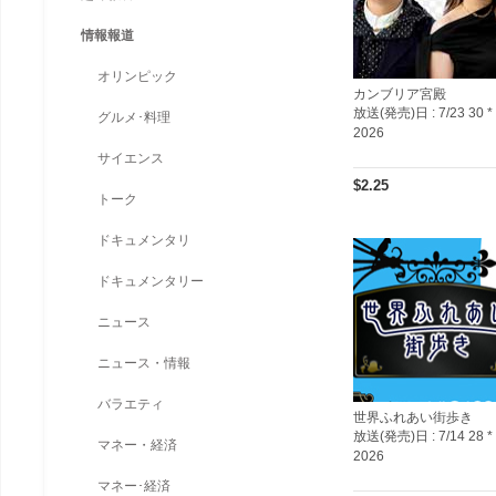
情報報道
オリンピック
カンブリア宮殿
放送(発売)日 :
7/23 30 *
グルメ･料理
2026
サイエンス
$2.25
トーク
ドキュメンタリ
ドキュメンタリー
ニュース
ニュース・情報
バラエティ
世界ふれあい街歩き
放送(発売)日 :
7/14 28 *
マネー・経済
2026
マネー･経済