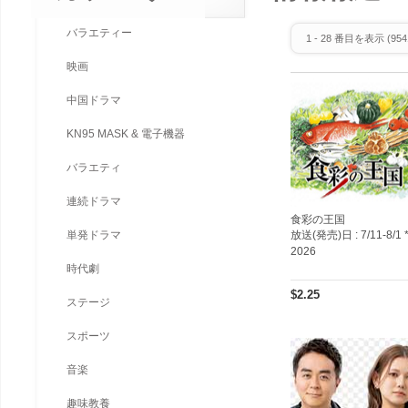
バラエティー
1
-
28
番目を表示 (
954
映画
中国ドラマ
KN95 MASK & 電子機器
バラエティ
連続ドラマ
食彩の王国
単発ドラマ
放送(発売)日 :
7/11-8/1 
2026
時代劇
$2.25
ステージ
スポーツ
音楽
趣味教養