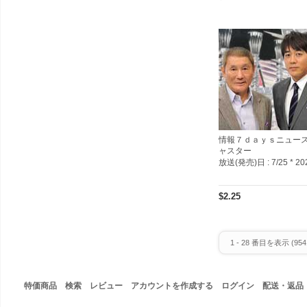
情報７ｄａｙｓニュー
ャスター
放送(発売)日 :
7/25 * 20
$2.25
1
-
28
番目を表示 (
954
特価商品
検索
レビュー
アカウントを作成する
ログイン
配送・返品