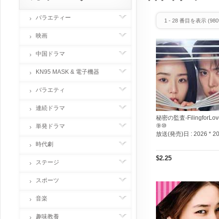
バラエティー
1
-
28
番目を表示 (
980
映画
中国ドラマ
KN95 MASK & 電子機器
バラエティ
連続ドラマ
秘密の監査-FilingforLov
⑨⑩
単発ドラマ
放送(発売)日 :
2026 * 2
時代劇
$2.25
ステージ
スポーツ
音楽
趣味教養