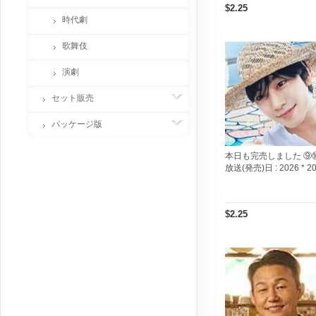
$2.25
時代劇
歌舞伎
演劇
セット販売
パッケージ版
本日も完売しました ⑨
放送(発売)日 :
2026 * 2
$2.25