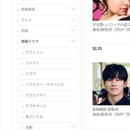
情報報道
アニメ
ずる賢いバツイチの恋 
放送(発売)日 :
2014 * 2
邦画
韓国ドラマ
$2.25
アクション
コメディ
ドラマ
ミステリー・サスペンス
ラブコメディ
ラブロマンス
鉄槌教師 ⑨⑩ 終
放送(発売)日 :
2026 * 2
冬のソナタ
史劇