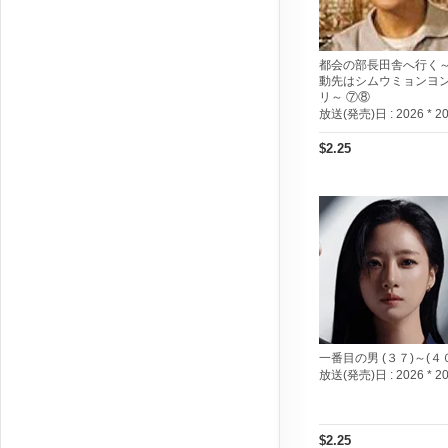
都会の部長田舎へ行く
動先はシムウミョンヨ
リ～ ⑦⑧
放送(発売)日 :
2026 * 2
$2.25
一番目の男 (３７)～(４
放送(発売)日 :
2026 * 2
$2.25