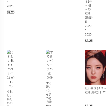
る1年
*
～ ⑬
2026
～⑯
$2.25
放送
(発売)
日 :
2020
*
2020
$2.25
ずる
賢い
紅い真珠 (４９)
バツ
うれ
放送(発売)日 :
2
イチ
しい
の恋
私た
⑦⑧
ちの
$2.25