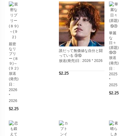
華麗
な
日々
親密
(原題)
なリ
誰だって無価値な自分と闘
⑲⑳
プリ
っている ⑨⑩
放送
ー (８
放送(発売)日 :
2026 * 2026
(発売)
９)～
(９２)
日 :
$2.25
放送
2025
(発売)
*
日 :
2025
2026
$2.25
*
2026
$2.25