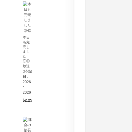
本日
も完
売し
まし
た
⑨⑩
放送
(発売)
日 :
2026
*
2026
$2.25