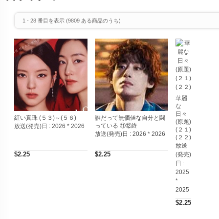
1
-
28
番目を表示 (
9809
ある商品のうち)
華麗
な
日々
紅い真珠 (５３)～(５６)
誰だって無価値な自分と闘
(原題)
っている ⑪⑫終
放送(発売)日 :
2026 * 2026
(２１)
放送(発売)日 :
2026 * 2026
(２２)
放送
$2.25
$2.25
(発売)
日 :
2025
*
2025
$2.25