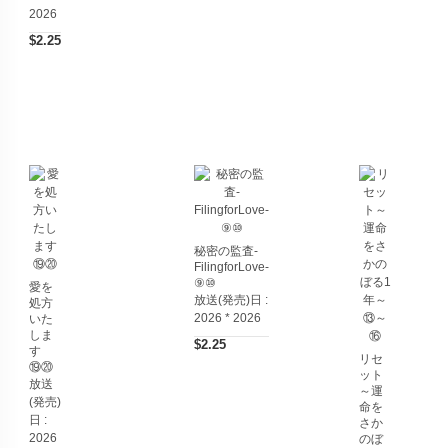
2026
$2.25
秘密の監査-
FilingforLove-
⑨⑩
愛を
放送(発売)日 :
処方
2026 * 2026
いた
しま
$2.25
す
リセ
⑲⑳
ット
放送
～運
(発売)
命を
日 :
さか
2026
のぼ