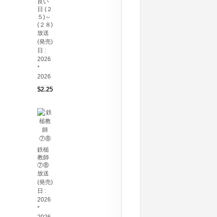
良い
日 (２
５)～
(２８)
放送
(発売)
日 :
2026
*
2026
$2.25
鉄槌
教師
⑦⑧
放送
(発売)
日 :
2026
*