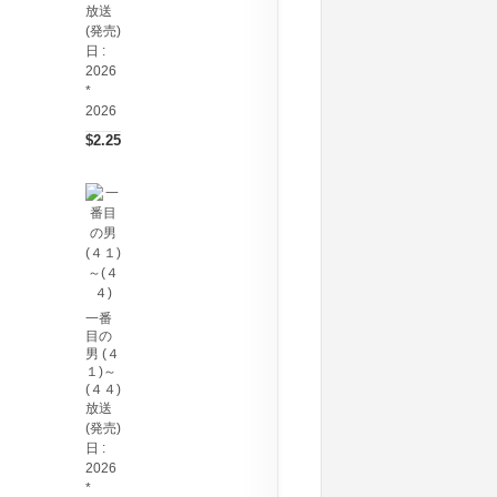
放送
(発売)
日 :
2026
*
2026
$2.25
一番
目の
男 (４
１)～
(４４)
放送
(発売)
日 :
2026
*