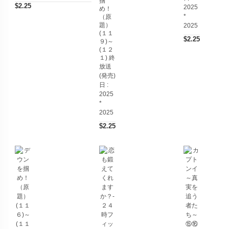
掴
$2.25
2025
め！
*
（原
題）
2025
(１１
$2.25
９)～
(１２
１) 終
放送
(発売)
日 :
2025
*
2025
$2.25