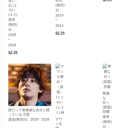
放送
良い
(発売)
日 (２
９)～
日 :
(３２)
2014
放送
*
(発売)
2014
日 :
$2.25
2026
*
2026
$2.25
華麗
な
日々
(原題)
誰だって無価値な自分と闘
⑰⑱
っている ⑦⑧
放送
デウ
放送(発売)日 :
2026 * 2026
(発売)
ンを
日 :