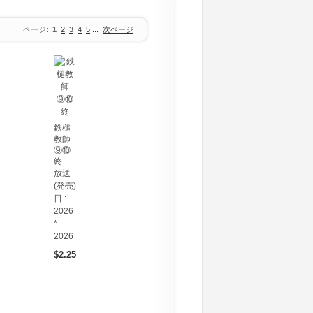
ページ:
1
2
3
4
5
...
次ページ
鉄槌
教師
⑨⑩
終
放送
(発売)
日 :
2026
*
2026
$2.25