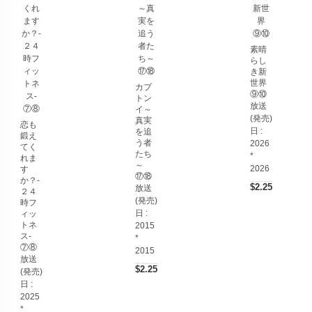
素晴
らし
き新
世界
カプ
⑨⑩
トン
放送
イ～
(発売)
真実
恋も
日 :
を追
鍛え
う者
2026
てく
たち
*
れま
～
2026
す
⑰⑱
か？-
$2.25
放送
２４
(発売)
時フ
日 :
ィッ
トネ
2015
ス-
*
⑦⑧
2015
放送
$2.25
(発売)
日 :
2025
*