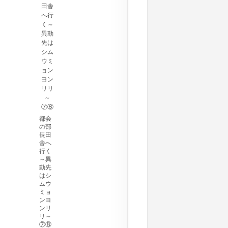
都会
の部
長田
舎へ
行く
～異
動先
はシ
ムウ
ミョ
ンヨ
ンリ
リ～
⑦⑧