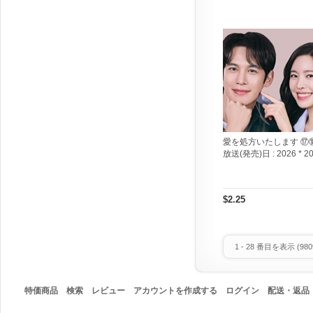
愛を処方いたします ⑰
放送(発売)日 :
2026 * 2
$2.25
1
-
28
番目を表示 (
980
特価商品
検索
レビュー
アカウントを作成する
ログイン
配送・返品