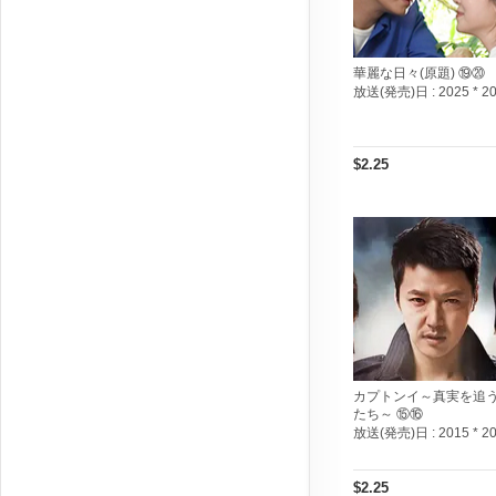
華麗な日々(原題) ⑲⑳
放送(発売)日 :
2025 * 2
$2.25
カプトンイ～真実を追
たち～ ⑮⑯
放送(発売)日 :
2015 * 2
$2.25