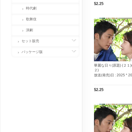
$2.25
時代劇
歌舞伎
演劇
セット販売
パッケージ版
華麗な日々(原題) (２１)
２)
放送(発売)日 :
2025 * 2
$2.25