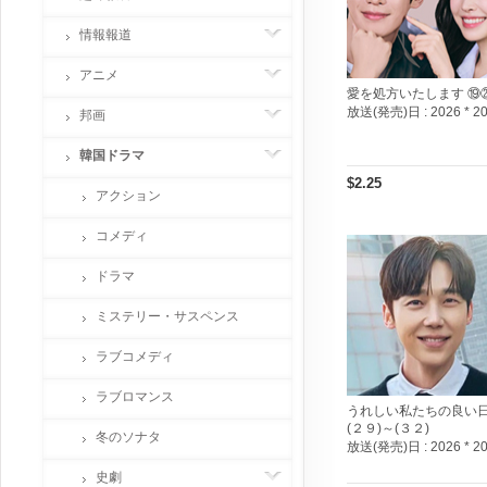
情報報道
アニメ
愛を処方いたします ⑲
放送(発売)日 :
2026 * 2
邦画
韓国ドラマ
$2.25
アクション
コメディ
ドラマ
ミステリー・サスペンス
ラブコメディ
ラブロマンス
うれしい私たちの良い
(２９)～(３２)
冬のソナタ
放送(発売)日 :
2026 * 2
史劇