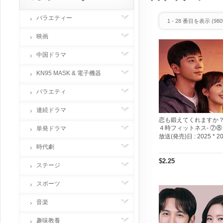
バラエティー
1
-
28
番目を表示 (
980
映画
中国ドラマ
KN95 MASK & 電子機器
バラエティ
連続ドラマ
恋も鍛えてくれますか？
４時フィットネス- ⑦⑧
単発ドラマ
放送(発売)日 :
2025 * 2
時代劇
$2.25
ステージ
スポーツ
音楽
趣味教養