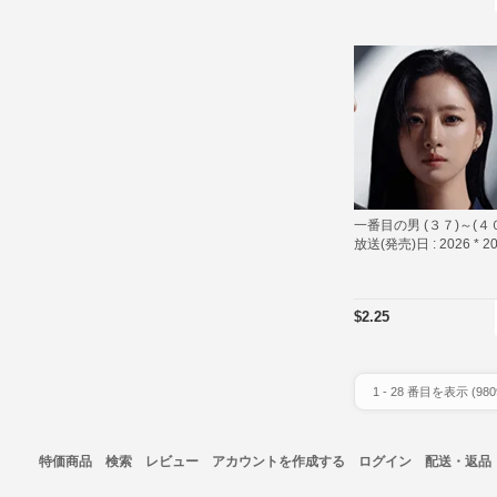
一番目の男 (３７)～(４
放送(発売)日 :
2026 * 2
$2.25
1
-
28
番目を表示 (
980
特価商品
検索
レビュー
アカウントを作成する
ログイン
配送・返品