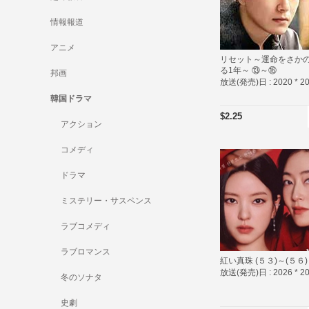
情報報道
アニメ
リセット～運命をさか
る1年～ ⑬～⑯
邦画
放送(発売)日 :
2020 * 2
韓国ドラマ
$2.25
アクション
コメディ
ドラマ
ミステリー・サスペンス
ラブコメディ
ラブロマンス
紅い真珠 (５３)～(５６)
放送(発売)日 :
2026 * 2
冬のソナタ
史劇