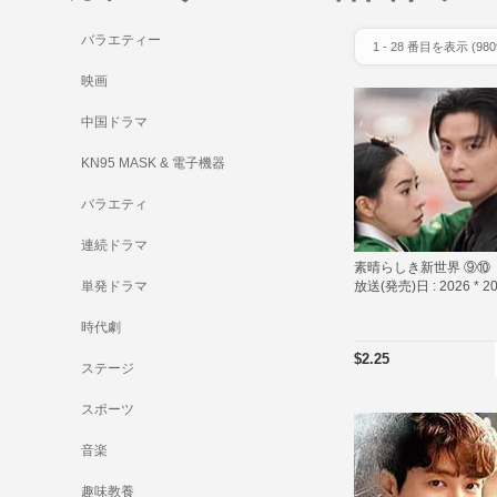
バラエティー
1
-
28
番目を表示 (
980
映画
中国ドラマ
KN95 MASK & 電子機器
バラエティ
連続ドラマ
素晴らしき新世界 ⑨⑩
単発ドラマ
放送(発売)日 :
2026 * 2
時代劇
$2.25
ステージ
スポーツ
音楽
趣味教養