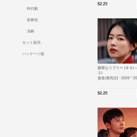
$2.25
時代劇
歌舞伎
演劇
セット販売
パッケージ版
親密なリプリー (８９)～
２)
放送(発売)日 :
2026 * 2
$2.25