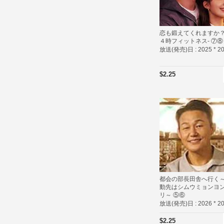
恋も鍛えてくれますか？
４時フィットネス- ⑦⑧
放送(発売)日 :
2025 * 2
$2.25
都会の部長田舎へ行く
動先はシムウミョンヨ
リ～ ⑤⑥
放送(発売)日 :
2026 * 2
$2.25