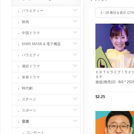
バラエティー
1
-
28
番目を表示 (
274
映画
中国ドラマ
KN95 MASK & 電子機器
バラエティ
連続ドラマ
ＣＤＴＶライブ！ライ
ＳＰ
単発ドラマ
放送(発売)日 :
8/3 * 202
時代劇
$2.25
ステージ
スポーツ
音楽
コンサート