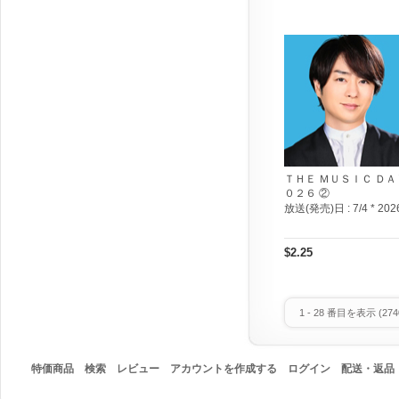
ＴＨＥ ＭＵＳＩＣ ＤＡ
０２６ ②
放送(発売)日 :
7/4 * 202
$2.25
1
-
28
番目を表示 (
274
特価商品
検索
レビュー
アカウントを作成する
ログイン
配送・返品