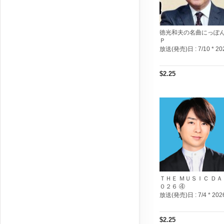
徳光和夫の名曲にっぽ
Ｐ
放送(発売)日 :
7/10 * 20
$2.25
ＴＨＥ ＭＵＳＩＣ ＤＡ
０２６ ④
放送(発売)日 :
7/4 * 202
$2.25