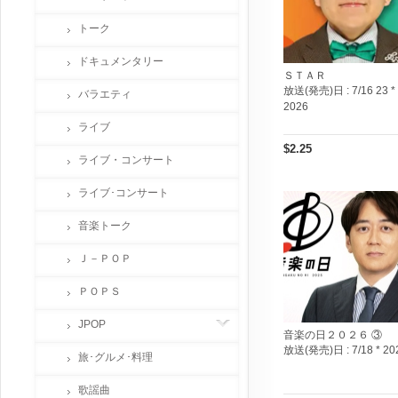
トーク
ドキュメンタリー
ＳＴＡＲ
放送(発売)日 :
7/16 23 *
バラエティ
2026
ライブ
$2.25
ライブ・コンサート
ライブ･コンサート
音楽トーク
Ｊ－ＰＯＰ
ＰＯＰＳ
JPOP
音楽の日２０２６ ③
放送(発売)日 :
7/18 * 20
旅･グルメ･料理
歌謡曲