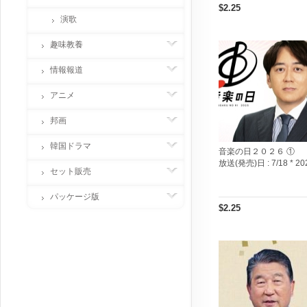
$2.25
演歌
趣味教養
情報報道
アニメ
邦画
韓国ドラマ
音楽の日２０２６ ①
放送(発売)日 :
7/18 * 20
セット販売
パッケージ版
$2.25