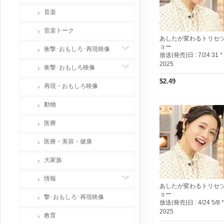
音楽
音楽トーク
あしたが変わるトリセ
ョー
衝撃･おもしろ･再現映像
放送(発売)日 :
7/24 31 *
2025
衝撃･おもしろ映像
$2.49
再現・おもしろ映像
動物
医療
医療・美容・健康
大家族
情報
あしたが変わるトリセ
ョー
撃･おもしろ･再現映像
放送(発売)日 :
4/24 5/8 *
2025
教育