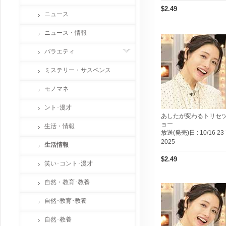
$2.49
ニュース
ニュース・情報
バラエティ
ミステリー・サスペンス
モノマネ
ント･漫才
あしたが変わるトリセ
ョー
生活・情報
放送(発売)日 :
10/16 23 
2025
生活情報
$2.49
笑い･コント･漫才
自然・教育･教養
自然･教育･教養
自然･教養