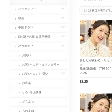
バラエティー
1
-
28
番目を表示 (
73
映画
中国ドラマ
KN95 MASK & 電子機器
バラエティ
お笑い
あしたが変わるトリセ
ョー
お笑い･コドキュメンタリー
放送(発売)日 :
7/16 30 *
2026
お笑い･コント･漫才
$2.25
お音楽
しろ･再現映像
どうぶつ
ものまね