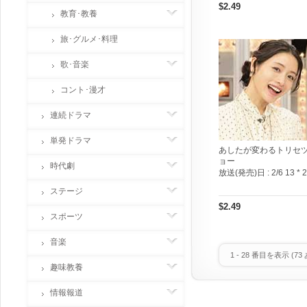
$2.49
教育･教養
旅･グルメ･料理
歌･音楽
コント･漫才
連続ドラマ
単発ドラマ
あしたが変わるトリセ
ョー
時代劇
放送(発売)日 :
2/6 13 * 
ステージ
$2.49
スポーツ
音楽
1
-
28
番目を表示 (
73
趣味教養
情報報道