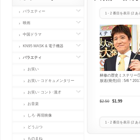
バラエティー
1
-
2
番目を表示 (
2
あ
映画
中国ドラマ
KN95 MASK & 電子機器
バラエティ
お笑い
林修の歴史ミステリー
お笑い･コドキュメンタリー
放送(発売)日 :
5/6 * 201
お笑い･コント･漫才
$1.99
$2.50
お音楽
しろ･再現映像
1
-
2
番目を表示 (
2
あ
どうぶつ
ものまね