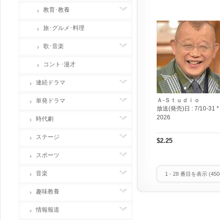
教育･教養
旅･グルメ･料理
歌･音楽
コント･漫才
連続ドラマ
Ａ-Ｓｔｕｄｉｏ
単発ドラマ
放送(発売)日 :
7/10-31 *
2026
時代劇
ステージ
$2.25
スポーツ
音楽
1
-
28
番目を表示 (
450
趣味教養
情報報道