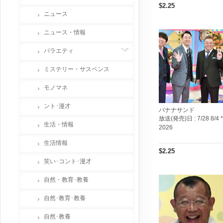
$2.25
ニュース
ニュース・情報
バラエティ
ミステリー・サスペンス
モノマネ
ント･漫才
バナナサンド
放送(発売)日 :
7/28 8/4 *
生活・情報
2026
生活情報
$2.25
笑い･コント･漫才
自然・教育･教養
自然･教育･教養
自然･教養