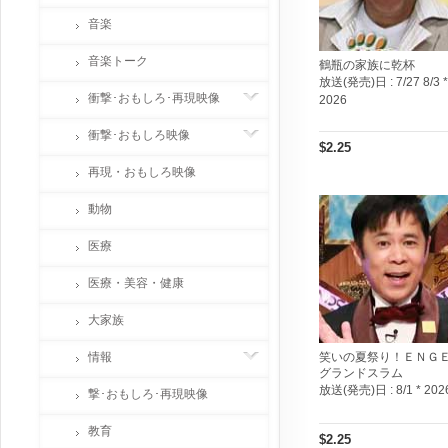
音楽
音楽トーク
鶴瓶の家族に乾杯
放送(発売)日 :
7/27 8/3 *
衝撃･おもしろ･再現映像
2026
衝撃･おもしろ映像
$2.25
再現・おもしろ映像
動物
医療
医療・美容・健康
大家族
情報
笑いの夏祭り！ＥＮＧ
グランドスラム
放送(発売)日 :
8/1 * 202
撃･おもしろ･再現映像
教育
$2.25