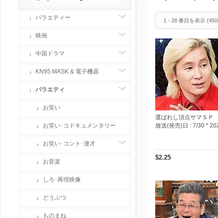
バラエティー
1
-
28
番目を表示 (
450
映画
中国ドラマ
KN95 MASK & 電子機器
バラエティ
お笑い
選ばれし頂点サマＳＰ
お笑い･コドキュメンタリー
放送(発売)日 :
7/30 * 20
お笑い･コント･漫才
$2.25
お音楽
しろ･再現映像
どうぶつ
ものまね