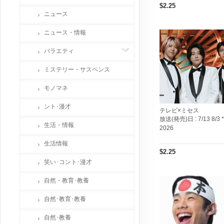
$2.25
ニュース
ニュース・情報
バラエティ
ミステリー・サスペンス
モノマネ
ント･漫才
テレビ×ミセス
放送(発売)日 :
7/13 8/3 *
生活・情報
2026
生活情報
$2.25
笑い･コント･漫才
自然・教育･教養
自然･教育･教養
自然･教養