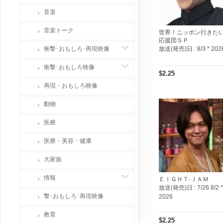
音楽
音楽トーク
世界！ニッポン行きた
応援団ＳＰ
衝撃･おもしろ･再現映像
放送(発売)日 :
8/3 * 202
衝撃･おもしろ映像
$2.25
再現・おもしろ映像
動物
医療
医療・美容・健康
大家族
情報
ＥＩＧＨＴ-ＪＡＭ
放送(発売)日 :
7/26 8/2 *
撃･おもしろ･再現映像
2026
教育
$2.25