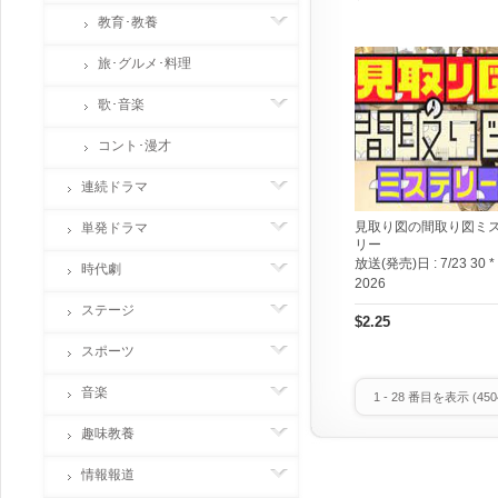
教育･教養
旅･グルメ･料理
歌･音楽
コント･漫才
連続ドラマ
見取り図の間取り図ミ
単発ドラマ
リー
放送(発売)日 :
7/23 30 *
時代劇
2026
ステージ
$2.25
スポーツ
音楽
1
-
28
番目を表示 (
450
趣味教養
情報報道