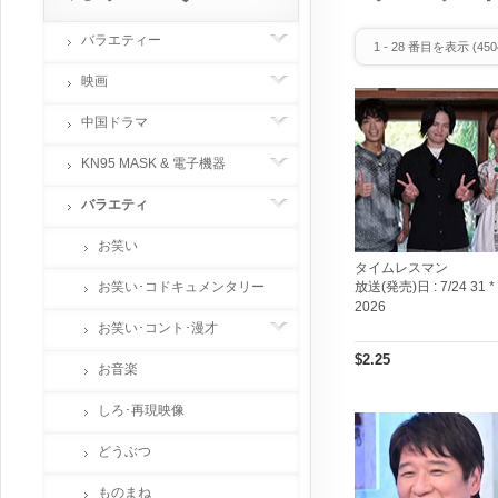
バラエティー
1
-
28
番目を表示 (
450
映画
中国ドラマ
KN95 MASK & 電子機器
バラエティ
お笑い
タイムレスマン
お笑い･コドキュメンタリー
放送(発売)日 :
7/24 31 *
2026
お笑い･コント･漫才
$2.25
お音楽
しろ･再現映像
どうぶつ
ものまね