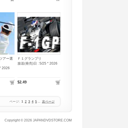
ツアー選
Ｆ１グランプリ
放送(発売)日 :
5/25 * 2026
 * 2026
$2.49
ページ:
1
2
3
4
5
...
次ページ
Copyright © 2026
JAPANDVDSTORE.COM