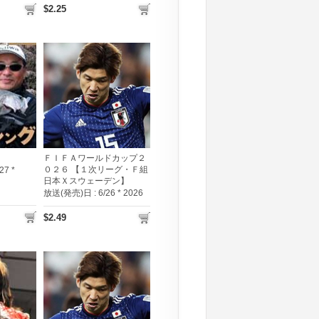
$2.25
ＦＩＦＡワールドカップ２
０２６ 【１次リーグ・Ｆ組
27 *
日本Ｘスウェーデン】
放送(発売)日 :
6/26 * 2026
$2.49