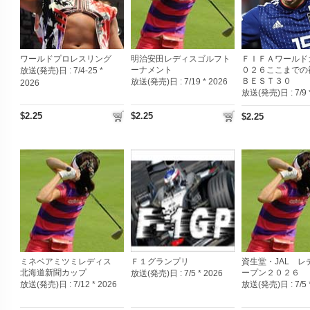
ワールドプロレスリング
明治安田レディスゴルフト
ＦＩＦＡワールド
ーナメント
０２６ここまでの
放送(発売)日 :
7/4-25 *
ＢＥＳＴ３０
放送(発売)日 :
7/19 * 2026
2026
放送(発売)日 :
7/9
$2.25
$2.25
$2.25
ミネベアミツミレディス
Ｆ１グランプリ
資生堂・JAL レ
北海道新聞カップ
ープン２０２６
放送(発売)日 :
7/5 * 2026
放送(発売)日 :
7/12 * 2026
放送(発売)日 :
7/5