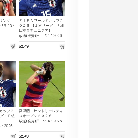
リング
ＦＩＦＡワールドカップ２
０２６ 【１次リーグ・Ｆ組
 6/6 13 *
日本Ｘチュニジア】
放送(発売)日 :
6/21 * 2026
$2.49
カップ２
宮里藍 サントリーレディ
ーグ・Ｆ組
スオープン２０２６
放送(発売)日 :
6/14 * 2026
5 * 2026
$2.49