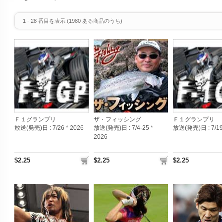
1
-
28
番目を表示 (
1980
ある商品のうち)
Ｆ１グランプリ
ザ・フィッシング
Ｆ１グランプリ
放送(発売)日 :
7/26 * 2026
放送(発売)日 :
7/4-25 *
放送(発売)日 :
7/1
2026
$2.25
$2.25
$2.25