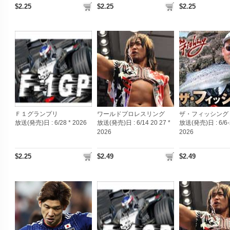
$2.25
$2.25
$2.25
Ｆ１グランプリ
ワールドプロレスリング
ザ・フィッシング
放送(発売)日 :
6/28 * 2026
放送(発売)日 :
6/14 20 27 *
放送(発売)日 :
6/6-
2026
2026
$2.25
$2.49
$2.49