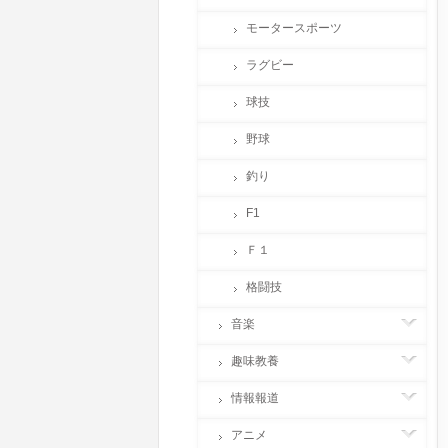
モータースポーツ
ラグビー
球技
野球
釣り
F1
Ｆ１
格闘技
音楽
趣味教養
情報報道
アニメ