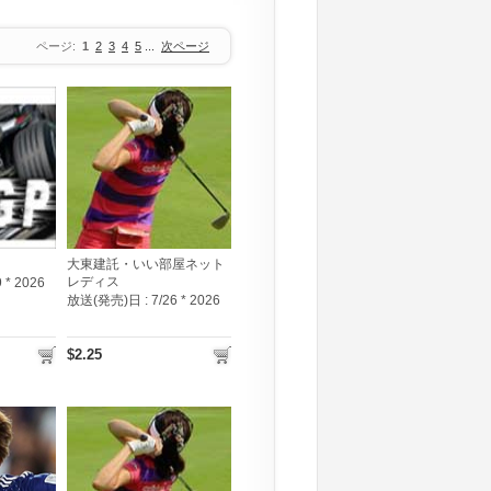
ページ:
1
2
3
4
5
...
次ページ
大東建託・いい部屋ネット
レディス
9 * 2026
放送(発売)日 :
7/26 * 2026
$2.25