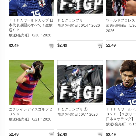
ＦＩＦＡワールドカップ 日
Ｆ１グランプリ
ワールドプロレス
本代表激闘のすべて！生放
放送(発売)日 :
6/14 * 2026
放送(発売)日 :
5/30
送ＳＰ
2026
放送(発売)日 :
6/30 * 2026
$2.49
$2.49
$2.49
ニチレイレディスゴルフ２
Ｆ１グランプリ ①
ＦＩＦＡワールド
０２６
０２６ 【１次リ
放送(発売)日 :
6/7 * 2026
日本Ｘオランダ】
放送(発売)日 :
6/21 * 2026
放送(発売)日 :
6/1
$2.49
$2.49
$2.49