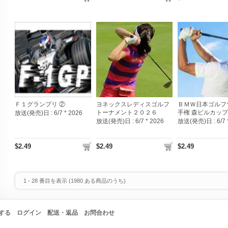
Ｆ１グランプリ ②
ヨネックスレディスゴルフ
ＢＭＷ日本ゴルフ
トーナメント２０２６
手権 森ビルカップ
放送(発売)日 :
6/7 * 2026
放送(発売)日 :
6/7 * 2026
放送(発売)日 :
6/7
$2.49
$2.49
$2.49
1
-
28
番目を表示 (
1980
ある商品のうち)
する
ログイン
配送・返品
お問合わせ