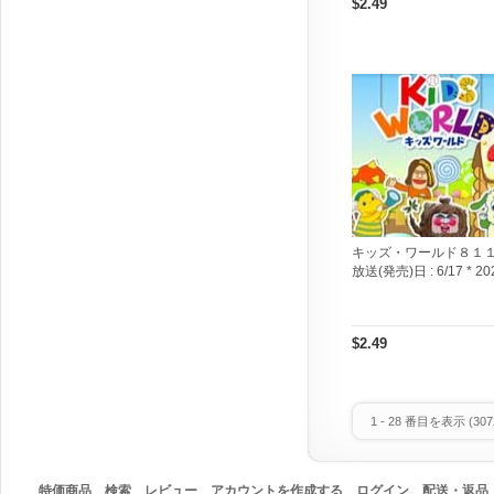
$2.49
キッズ・ワールド８１
放送(発売)日 :
6/17 * 20
$2.49
1
-
28
番目を表示 (
307
特価商品
検索
レビュー
アカウントを作成する
ログイン
配送・返品