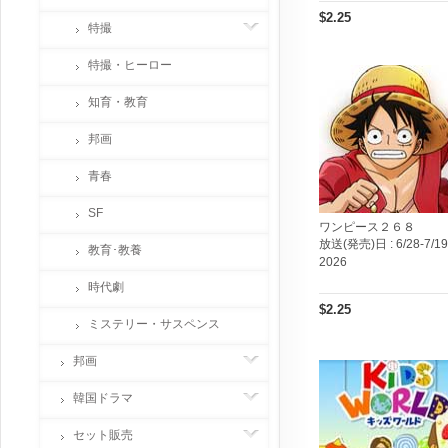
$2.25
特撮
特撮・ヒーロー
知育・教育
邦画
青春
SF
ワンピース２６８
放送(発売)日 :
6/28-7/19
教育･教養
2026
時代劇
$2.25
ミステリー・サスペンス
邦画
韓国ドラマ
セット販売