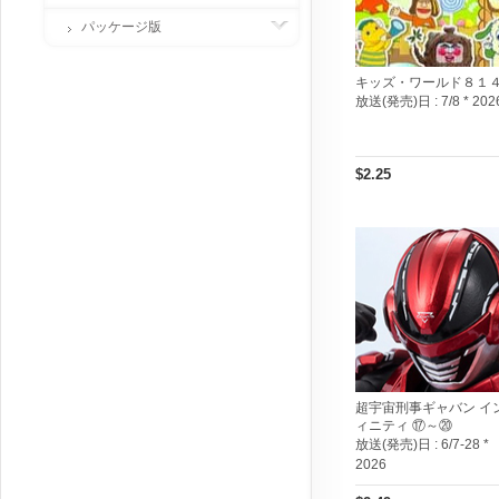
パッケージ版
キッズ・ワールド８１
放送(発売)日 :
7/8 * 202
$2.25
超宇宙刑事ギャバン イ
ィニティ ⑰～⑳
放送(発売)日 :
6/7-28 *
2026