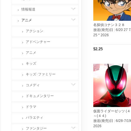
情報報道
アニメ
名探偵コナン３２８
放送(発売)日 :
6/20 27 7
アクション
25 * 2026
アドベンチャー
$2.25
アニメ
キッズ
キッズ･ファミリー
コメディ
ドキュメンタリー
ドラマ
仮面ライダーゼッツ (４
～(４４)
バラエティ
放送(発売)日 :
6/28-7/19
2026
ファンタジー