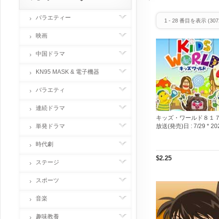
バラエティー
1
-
28
番目を表示 (
307
映画
中国ドラマ
KN95 MASK & 電子機器
バラエティ
連続ドラマ
キッズ・ワールド８１
単発ドラマ
放送(発売)日 :
7/29 * 20
時代劇
$2.25
ステージ
スポーツ
音楽
趣味教養