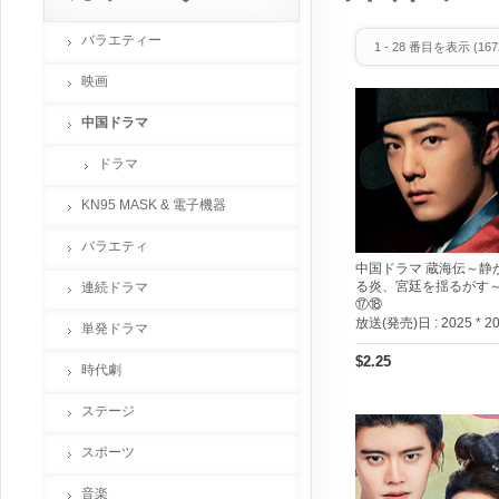
バラエティー
1
-
28
番目を表示 (
167
映画
中国ドラマ
ドラマ
KN95 MASK & 電子機器
バラエティ
中国ドラマ 蔵海伝～静
る炎、宮廷を揺るがす
連続ドラマ
⑰⑱
放送(発売)日 :
2025 * 2
単発ドラマ
$2.25
時代劇
ステージ
スポーツ
音楽