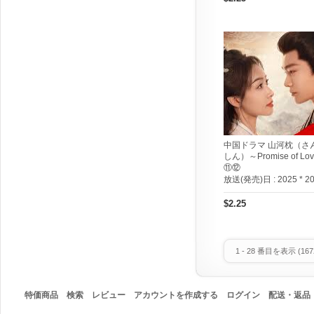
中国ドラマ 山河枕（さ
しん）～Promise of Lo
⑪⑫
放送(発売)日 :
2025 * 2
$2.25
1
-
28
番目を表示 (
167
特価商品
検索
レビュー
アカウントを作成する
ログイン
配送・返品