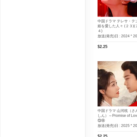
中国ドラマ テレサ・テン
姫を愛した人々 (２３)(
４)
放送(発売)日 :
2024 * 2
$2.25
中国ドラマ 山河枕（さ
しん）～Promise of Lo
⑬⑭
放送(発売)日 :
2025 * 2
$2.25