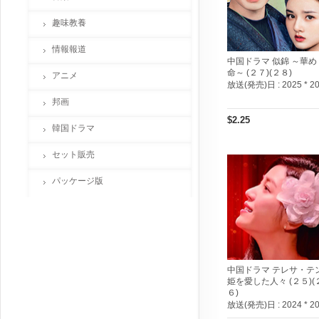
趣味教養
情報報道
中国ドラマ 似錦 ～華め
命～ (２７)(２８)
アニメ
放送(発売)日 :
2025 * 2
邦画
$2.25
韓国ドラマ
セット販売
パッケージ版
中国ドラマ テレサ・テン
姫を愛した人々 (２５)(
６)
放送(発売)日 :
2024 * 2