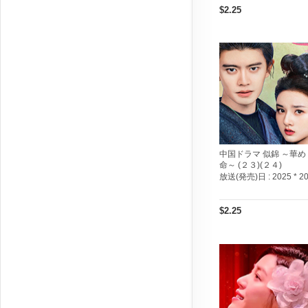
$2.25
中国ドラマ 似錦 ～華め
命～ (２３)(２４)
放送(発売)日 :
2025 * 2
$2.25