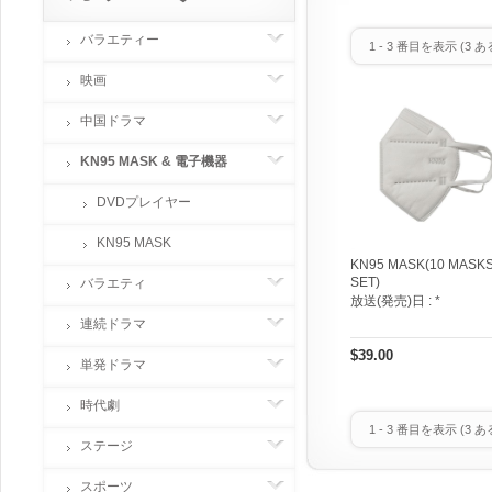
バラエティー
1
-
3
番目を表示 (
3
あ
映画
中国ドラマ
KN95 MASK & 電子機器
DVDプレイヤー
KN95 MASK
KN95 MASK(10 MASK
SET)
バラエティ
放送(発売)日 :
*
連続ドラマ
$39.00
単発ドラマ
時代劇
1
-
3
番目を表示 (
3
あ
ステージ
スポーツ