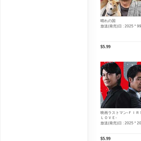
晴れの国
放送(発売)日 :
2025 * 9
$5.99
映画ラストマン-ＦＩＲ
ＬＯＶＥ-
放送(発売)日 :
2025 * 2
$5.99