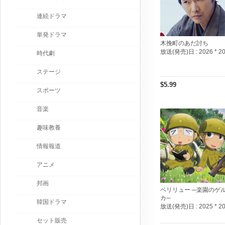
連続ドラマ
単発ドラマ
木挽町のあだ討ち
放送(発売)日 :
2026 * 2
時代劇
ステージ
$5.99
スポーツ
音楽
趣味教養
情報報道
アニメ
邦画
ペリリュー ─楽園のゲ
カ─
韓国ドラマ
放送(発売)日 :
2025 * 2
セット販売