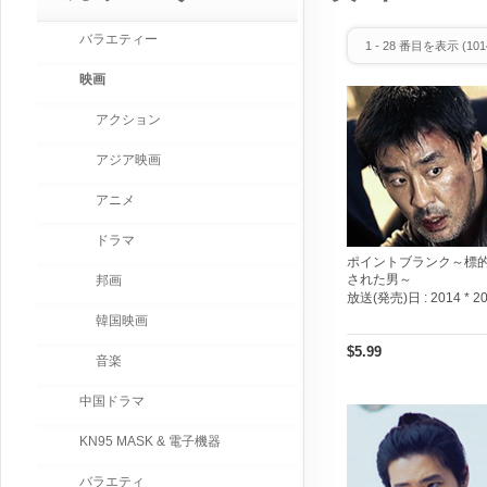
バラエティー
1
-
28
番目を表示 (
101
映画
アクション
アジア映画
アニメ
ドラマ
ポイントブランク～標
された男～
邦画
放送(発売)日 :
2014 * 2
韓国映画
$5.99
音楽
中国ドラマ
KN95 MASK & 電子機器
バラエティ