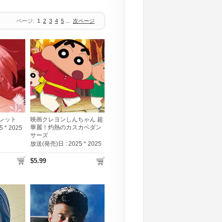
ページ:
1
2
3
4
5
...
次ページ
レット
映画クレヨンしんちゃん 超
華麗！灼熱のカスカベダン
5 * 2025
サーズ
放送(発売)日 :
2025 * 2025
$5.99