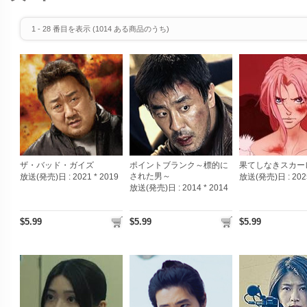
1
-
28
番目を表示 (
1014
ある商品のうち)
ザ・バッド・ガイズ
ポイントブランク～標的に
果てしなきスカー
された男～
放送(発売)日 :
2021 * 2019
放送(発売)日 :
202
放送(発売)日 :
2014 * 2014
$5.99
$5.99
$5.99