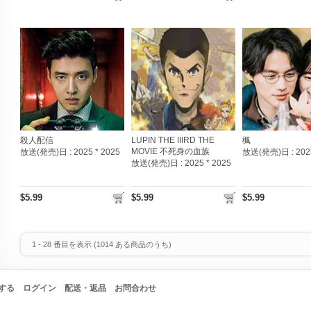
殺人配信
LUPIN THE IIIRD THE
楓
MOVIE 不死身の血族
放送(発売)日 :
2025 * 2025
放送(発売)日 :
202
放送(発売)日 :
2025 * 2025
$5.99
$5.99
$5.99
1
-
28
番目を表示 (
1014
ある商品のうち)
する
ログイン
配送・返品
お問合わせ