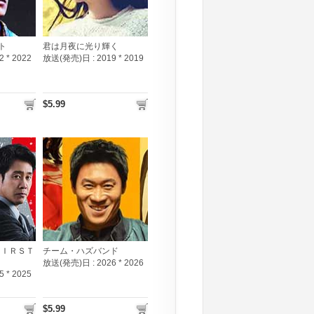
ト
君は月夜に光り輝く
2 * 2022
放送(発売)日 :
2019 * 2019
$5.99
ＦＩＲＳＴ
チーム・ハズバンド
放送(発売)日 :
2026 * 2026
5 * 2025
$5.99