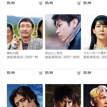
$5.99
$5.99
$5.99
晴れの国
見はらし世代
ブルーボーイ事件
放送(発売)日 :
2025 * 99
放送(発売)日 :
2025 * 2025
放送(発売)日 :
202
$5.99
$5.99
$5.99