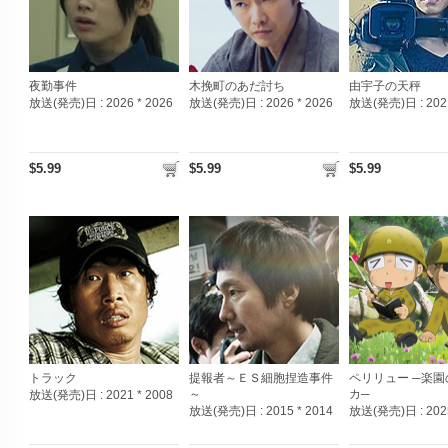
夜勤事件
木挽町のあだ討ち
由宇子の天秤
放送(発売)日 :
2026 * 2026
放送(発売)日 :
2026 * 2026
放送(発売)日 :
202
$5.99
$5.99
$5.99
トラック
提報者～ＥＳ細胞捏造事件
ペリリュー ─楽
～
カ─
放送(発売)日 :
2021 * 2008
放送(発売)日 :
2015 * 2014
放送(発売)日 :
202