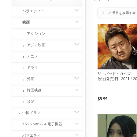
バラエティー
1
-
28
番目を表示 (
101
映画
アクション
アジア映画
アニメ
ドラマ
ザ・バッド・ガイズ
邦画
放送(発売)日 :
2021 * 2
韓国映画
$5.99
音楽
中国ドラマ
KN95 MASK & 電子機器
バラエティ