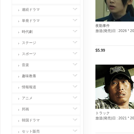
連続ドラマ
単発ドラマ
夜勤事件
放送(発売)日 :
2026 * 2
時代劇
ステージ
$5.99
スポーツ
音楽
趣味教養
情報報道
アニメ
邦画
トラック
放送(発売)日 :
2021 * 2
韓国ドラマ
セット販売