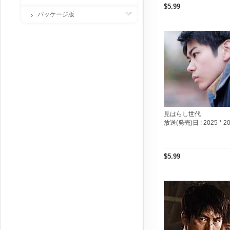
$5.99
パッケージ版
見はらし世代
放送(発売)日 :
2025 * 2
$5.99